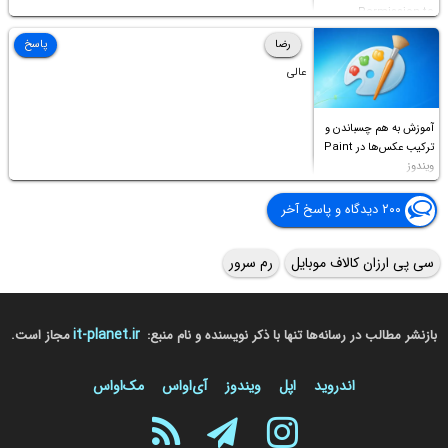
Permission to
Access this folder
رضا
پاسخ
عالی
آموزش به هم چسباندن و
ترکیب عکس‌ها در Paint
ویندوز
۲۰۰ دیدگاه و پاسخ آخر
سی پی ارزان کالاف موبایل
رم سرور
it-planet.ir
بازنشر مطالب در رسانه‌ها تنها با ذکر نویسنده و نام منبع:
مجاز است.
اندروید
اپل
ویندوز
آی‌او‌اس
مک‌او‌اس