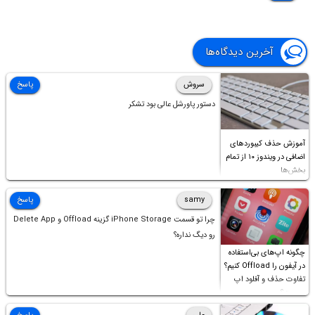
آخرین دیدگاه‌ها
سروش
پاسخ
دستور پاورشل عالی بود تشکر
آموزش حذف کیبوردهای
اضافی در ویندوز ۱۰ از تمام
بخش‌ها
samy
پاسخ
چرا تو قسمت iPhone Storage گزینه Offload و Delete App
رو دیگ نداره؟
چگونه اپ‌های بی‌استفاده
در آیفون را Offload کنیم؟
تفاوت حذف و آفلود اپ
چیست؟