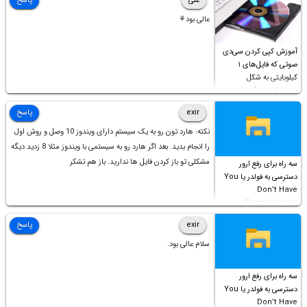
علی
پاسخ
عالی بود⚘
آموزش کپی کردن سی‌دی
صوتی که فایل‌های ۱
کیلوبایتی به شکل
شورت‌کات در آن موجود
است!
exir
پاسخ
نکته: هارد تون رو به یک سیستم دارای ویندوز 10 وصل و روش اول
را انجام بدید. بعد اگر هارد رو به سیستمی با ویندوز مثلا 8 زدید دیگه
مشکلی تو باز کردن فایل ها ندارید. باز هم تشکر
سه راه برای رفع ارور
دسترسی به فولدر یا You
Don’t Have
Permission to
Access this folder
exir
پاسخ
سلام عالی بود.
سه راه برای رفع ارور
دسترسی به فولدر یا You
Don’t Have