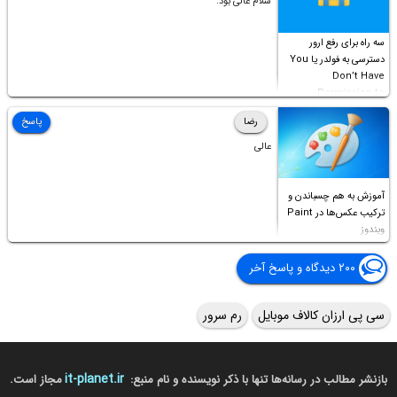
سلام عالی بود.
سه راه برای رفع ارور
دسترسی به فولدر یا You
Don’t Have
Permission to
Access this folder
رضا
پاسخ
عالی
آموزش به هم چسباندن و
ترکیب عکس‌ها در Paint
ویندوز
۲۰۰ دیدگاه و پاسخ آخر
سی پی ارزان کالاف موبایل
رم سرور
it-planet.ir
بازنشر مطالب در رسانه‌ها تنها با ذکر نویسنده و نام منبع:
مجاز است.