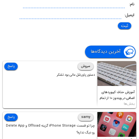
نام:
ایمیل:
آخرین دیدگاه‌ها
سروش
پاسخ
دستور پاورشل عالی بود تشکر
آموزش حذف کیبوردهای
اضافی در ویندوز ۱۰ از تمام
بخش‌ها
samy
پاسخ
چرا تو قسمت iPhone Storage گزینه Offload و Delete App
رو دیگ نداره؟