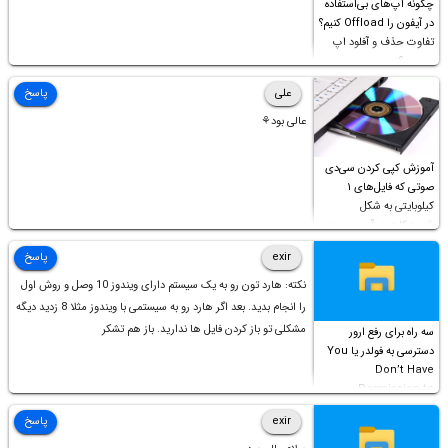
چگونه اپ‌های بی‌استفاده
در آیفون را Offload کنیم؟
تفاوت حذف و آفلود اپ
چیست؟
علی
پاسخ
عالی بود⚘
آموزش کپی کردن سی‌دی
صوتی که فایل‌های ۱
کیلوبایتی به شکل
شورت‌کات در آن موجود
است!
exir
پاسخ
نکته: هارد تون رو به یک سیستم دارای ویندوز 10 وصل و روش اول
را انجام بدید. بعد اگر هارد رو به سیستمی با ویندوز مثلا 8 زدید دیگه
مشکلی تو باز کردن فایل ها ندارید. باز هم تشکر
سه راه برای رفع ارور
دسترسی به فولدر یا You
Don’t Have
Permission to
Access this folder
exir
پاسخ