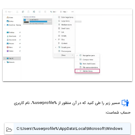
مسیر زیر را طی کنید که در آن منظور از %userprofile%، نام کاربری
حساب شماست:
C:\Users\%userprofile%\AppData\Local\Microsoft\Windows