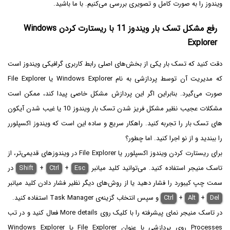
ویندوز را به صورت کامل و تصویری بررسی می‌کنیم. با ما باشید.
رفع مشکل تسک بار ویندوز 11 با ریستارت کردن Windows
Explorer
دقت کنید که تسک بار یکی از بخش‌های اصلی رابط کاربری گرافیکی ویندوز است
که مدیریت آن توسط پردازشی به نام Windows Explorer یا File Explorer
صورت می‌گیرد. بنابراین اگر این پردازش مشکل خاصی پیدا کند، ممکن است
مشکلات عجیب نظیر مشکل فریز شدن تسک بار ویندوز 10 یا غیب شدن آیکون
های تسک بار را تجربه کنید. راهکار سریع و ساده این است که ویندوز اکسپلورر
را ببندید و از نو اجرا کنید. اما چطور؟
برای ریستارت کردن ویندوز اکسپلورر یا File Explorer در ویندوزهای قدیمی‌تر، از
تاسک منیجر استفاده کنید. می‌توانید کلید میانبر
Esc
+
Ctrl
+
Shift
در
سمت چپ کیبورد را فشار دهید یا از روش‌های دیگر نظیر فشار دادن کلید میانبر
Del
+
Alt
+
Ctrl
و سپس انتخاب گزینه‌ی Task Manager استفاده کنید.
در تاسک منیجر نمای پیشرفته را با کلیک روی More details فعال کنید و در تب
Processes روی پردازشی با عنوان File Explorer یا Windows Explorer