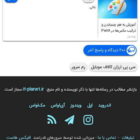
عالی
آموزش به هم چسباندن و
ترکیب عکس‌ها در Paint
ویندوز
۲۰۰ دیدگاه و پاسخ آخر
سی پی ارزان کالاف موبایل
رم سرور
it-planet.ir
بازنشر مطالب در رسانه‌ها تنها با ذکر نویسنده و نام منبع:
مجاز است.
اندروید
اپل
ویندوز
آی‌او‌اس
مک‌او‌اس
تبلیغات
تماس با ما
افیکس هاست
-
- میزبانی شده توسط سرورهای قدرتمند