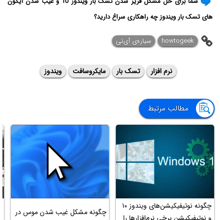
شما برای حل مشکل فریز شدن تسک بار ویندوز 10 و غیب شدن آیکون
های تسک بار ویندوز چه راهکاری سراغ دارید؟
howtogeek
سیاره‌ی آی‌تی
نرم افزار
تسک بار
مایکروسافت
ویندوز
مطالب مرتبط
چگونه نوتیفیکیشن‌های ویندوز ۱۰
آ
چگونه مشکل غیب شدن موس در
و نوتیفیکیشن برخی نرم‌افزارها را
م