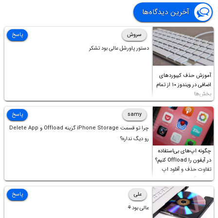
آخرین دیدگاه‌ها
سروش
پاسخ
دستور پاورشل عالی بود تشکر
آموزش حذف کیبوردهای
اضافی در ویندوز ۱۰ از تمام
بخش‌ها
samy
پاسخ
چرا تو قسمت iPhone Storage گزینه Offload و Delete App
رو دیگ نداره؟
چگونه اپ‌های بی‌استفاده
در آیفون را Offload کنیم؟
تفاوت حذف و آفلود اپ
چیست؟
علی
پاسخ
عالی بود⚘