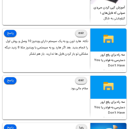
آموزش کپی کردن سی‌دی
صوتی که فایل‌های ۱
کیلوبایتی به شکل
شورت‌کات در آن موجود
است!
exir
پاسخ
نکته: هارد تون رو به یک سیستم دارای ویندوز 10 وصل و روش اول
را انجام بدید. بعد اگر هارد رو به سیستمی با ویندوز مثلا 8 زدید دیگه
مشکلی تو باز کردن فایل ها ندارید. باز هم تشکر
سه راه برای رفع ارور
دسترسی به فولدر یا You
Don’t Have
Permission to
Access this folder
exir
پاسخ
سلام عالی بود.
سه راه برای رفع ارور
دسترسی به فولدر یا You
Don’t Have
Permission to
Access this folder
رضا
پاسخ