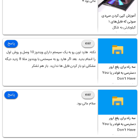
عالی بود⚘
آموزش کپی کردن سی‌دی
صوتی که فایل‌های ۱
کیلوبایتی به شکل
شورت‌کات در آن موجود
است!
exir
پاسخ
نکته: هارد تون رو به یک سیستم دارای ویندوز 10 وصل و روش اول
را انجام بدید. بعد اگر هارد رو به سیستمی با ویندوز مثلا 8 زدید دیگه
مشکلی تو باز کردن فایل ها ندارید. باز هم تشکر
سه راه برای رفع ارور
دسترسی به فولدر یا You
Don’t Have
Permission to
Access this folder
exir
پاسخ
سلام عالی بود.
سه راه برای رفع ارور
دسترسی به فولدر یا You
Don’t Have
Permission to