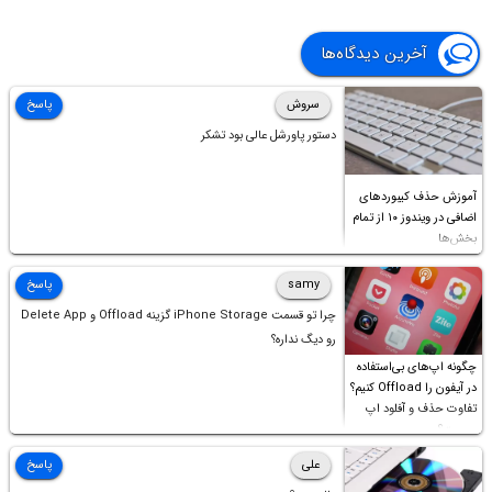
آخرین دیدگاه‌ها
سروش
پاسخ
دستور پاورشل عالی بود تشکر
آموزش حذف کیبوردهای
اضافی در ویندوز ۱۰ از تمام
بخش‌ها
samy
پاسخ
چرا تو قسمت iPhone Storage گزینه Offload و Delete App
رو دیگ نداره؟
چگونه اپ‌های بی‌استفاده
در آیفون را Offload کنیم؟
تفاوت حذف و آفلود اپ
چیست؟
علی
پاسخ