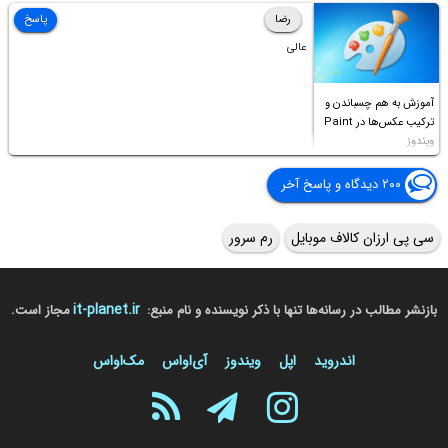
Access this folder
رضا
پاسخ
عالی
آموزش به هم چسباندن و
ترکیب عکس‌ها در Paint
ویندوز
۲۰۰ دیدگاه و پاسخ آخر
سی پی ارزان کالاف موبایل
رم سرور
it-planet.ir
بازنشر مطالب در رسانه‌ها تنها با ذکر نویسنده و نام منبع:
مجاز است.
اندروید
اپل
ویندوز
آی‌او‌اس
مک‌او‌اس