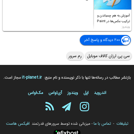
آموزش به هم چسباندن و
ترکیب عکس‌ها در Paint
ویندوز
۲۰۰ دیدگاه و پاسخ آخر
سی پی ارزان کالاف موبایل
رم سرور
it-planet.ir
بازنشر مطالب در رسانه‌ها تنها با ذکر نویسنده و نام منبع:
مجاز است.
اندروید
اپل
ویندوز
آی‌او‌اس
مک‌او‌اس
تبلیغات
تماس با ما
افیکس هاست
-
- میزبانی شده توسط سرورهای قدرتمند