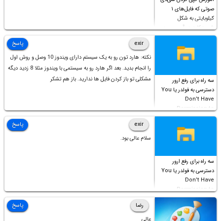
صوتی که فایل‌های ۱
کیلوبایتی به شکل
شورت‌کات در آن موجود
است!
exir
پاسخ
نکته: هارد تون رو به یک سیستم دارای ویندوز 10 وصل و روش اول
را انجام بدید. بعد اگر هارد رو به سیستمی با ویندوز مثلا 8 زدید دیگه
مشکلی تو باز کردن فایل ها ندارید. باز هم تشکر
سه راه برای رفع ارور
دسترسی به فولدر یا You
Don’t Have
Permission to
Access this folder
exir
پاسخ
سلام عالی بود.
سه راه برای رفع ارور
دسترسی به فولدر یا You
Don’t Have
Permission to
Access this folder
رضا
پاسخ
عالی