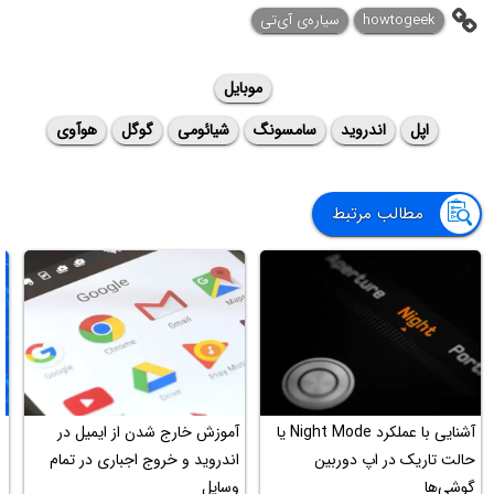
howtogeek
سیاره‌ی آی‌تی
موبایل
اپل
اندروید
سامسونگ
شیائومی
گوگل
هوآوی
مطالب مرتبط
آشنایی با عملکرد Night Mode یا
آموزش خارج شدن از ایمیل در
حالت تاریک در اپ دوربین
اندروید و خروج اجباری در تمام
ح
گوشی‌ها
وسایل
ق