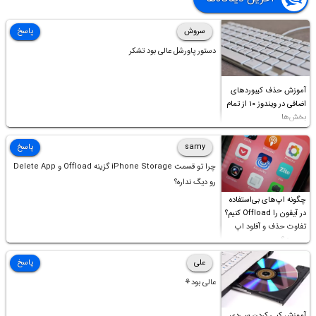
سروش
پاسخ
دستور پاورشل عالی بود تشکر
آموزش حذف کیبوردهای
اضافی در ویندوز ۱۰ از تمام
بخش‌ها
samy
پاسخ
چرا تو قسمت iPhone Storage گزینه Offload و Delete App
رو دیگ نداره؟
چگونه اپ‌های بی‌استفاده
در آیفون را Offload کنیم؟
تفاوت حذف و آفلود اپ
چیست؟
علی
پاسخ
عالی بود⚘
آموزش کپی کردن سی‌دی