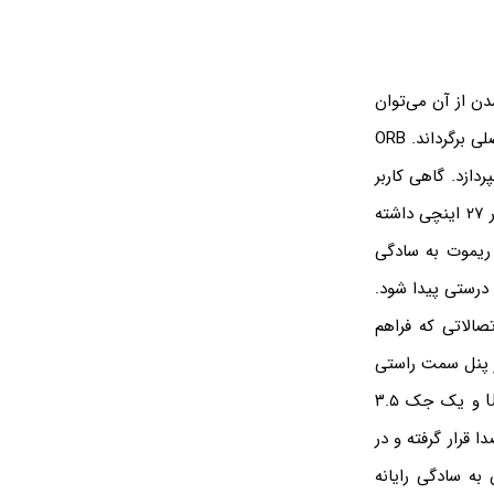
دن از آن می‌توان
به‌راحتی میز چرخان را با دست به کنار هدایت کرد و بعد از نشستن، آن را دوباره به جایگاه اصلی برگرداند. ORB
امور بپردازد. گاهی کاربر
برای تجربه بهتر بازی ممکن است تنها به این مانیتور بسنده نکند و نیاز به نصب سه مانیتور ۲۷ اینچی داشته
ک ریموت به سادگی
 درستی پیدا شود.
ا اتصالاتی که فراهم
در پنل سمت راستی
این صندلی یک هاب USB با سه پورت USB Type-A 3.1 Gen 1 و دو پورت USB Type-C و یک جک ۳.۵
قرار گرفته و در
به سادگی رایانه