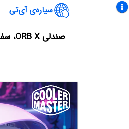
سیاره‌ی آی‌تی
صندلی ORB X، سفینه فضایی کروی شکل برای کشف دنیایی عجیب و غریب