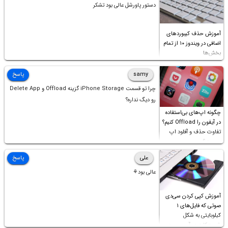
دستور پاورشل عالی بود تشکر
آموزش حذف کیبوردهای
اضافی در ویندوز ۱۰ از تمام
بخش‌ها
samy
پاسخ
چرا تو قسمت iPhone Storage گزینه Offload و Delete App
رو دیگ نداره؟
چگونه اپ‌های بی‌استفاده
در آیفون را Offload کنیم؟
تفاوت حذف و آفلود اپ
چیست؟
علی
پاسخ
عالی بود⚘
آموزش کپی کردن سی‌دی
صوتی که فایل‌های ۱
کیلوبایتی به شکل
شورت‌کات در آن موجود