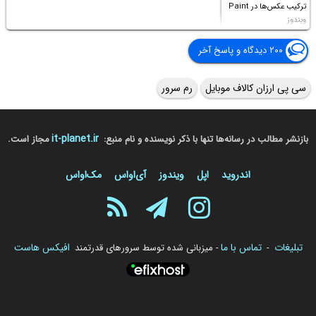
ترکیب عکس‌ها در Paint
ویندوز
۲۰۰ دیدگاه و پاسخ آخر
سی پی ارزان کالاف موبایل
رم سرور
it-planet.ir
بازنشر مطالب در رسانه‌ها تنها با ذکر نویسنده و نام منبع:
مجاز است.
اندروید
اپل
ویندوز
آی‌او‌اس
مک‌او‌اس
تبلیغات
تماس با ما
افیکس هاست
-
- میزبانی شده توسط سرورهای قدرتمند