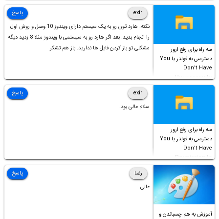
است!
exir
پاسخ
نکته: هارد تون رو به یک سیستم دارای ویندوز 10 وصل و روش اول
را انجام بدید. بعد اگر هارد رو به سیستمی با ویندوز مثلا 8 زدید دیگه
مشکلی تو باز کردن فایل ها ندارید. باز هم تشکر
سه راه برای رفع ارور
دسترسی به فولدر یا You
Don’t Have
Permission to
Access this folder
exir
پاسخ
سلام عالی بود.
سه راه برای رفع ارور
دسترسی به فولدر یا You
Don’t Have
Permission to
Access this folder
رضا
پاسخ
عالی
آموزش به هم چسباندن و