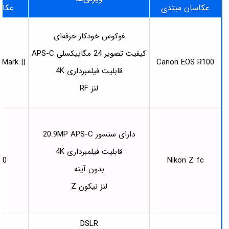
عکاسان مبتدی
عکاس
فوکوس خودکار حرفه‌ای
کیفیت تصویر 24 مگاپیکسلی APS-C
Mark ||
Canon EOS R100
قابلیت فیلمبرداری 4K
لنز RF
دارای سنسور 20.9MP APS-C
قابلیت فیلمبرداری 4K
50
Nikon Z fc
بدون آینه
لنز نیکون Z
DSLR