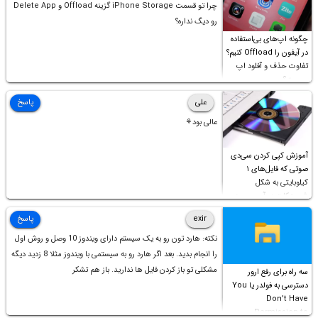
چرا تو قسمت iPhone Storage گزینه Offload و Delete App
رو دیگ نداره؟
چگونه اپ‌های بی‌استفاده
در آیفون را Offload کنیم؟
تفاوت حذف و آفلود اپ
چیست؟
علی
پاسخ
عالی بود⚘
آموزش کپی کردن سی‌دی
صوتی که فایل‌های ۱
کیلوبایتی به شکل
شورت‌کات در آن موجود
است!
exir
پاسخ
نکته: هارد تون رو به یک سیستم دارای ویندوز 10 وصل و روش اول
را انجام بدید. بعد اگر هارد رو به سیستمی با ویندوز مثلا 8 زدید دیگه
مشکلی تو باز کردن فایل ها ندارید. باز هم تشکر
سه راه برای رفع ارور
دسترسی به فولدر یا You
Don’t Have
Permission to