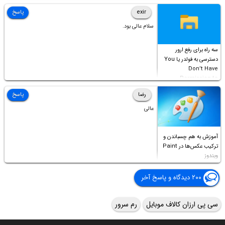
Access this folder
exir
پاسخ
سلام عالی بود.
سه راه برای رفع ارور
دسترسی به فولدر یا You
Don’t Have
Permission to
Access this folder
رضا
پاسخ
عالی
آموزش به هم چسباندن و
ترکیب عکس‌ها در Paint
ویندوز
۲۰۰ دیدگاه و پاسخ آخر
سی پی ارزان کالاف موبایل
رم سرور