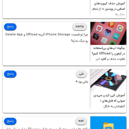
آموزش حذف کیبوردهای
اضافی در ویندوز ۱۰ از تمام
بخش‌ها
samy
پاسخ
چرا تو قسمت iPhone Storage گزینه Offload و Delete App
رو دیگ نداره؟
چگونه اپ‌های بی‌استفاده
در آیفون را Offload کنیم؟
تفاوت حذف و آفلود اپ
چیست؟
علی
پاسخ
عالی بود⚘
آموزش کپی کردن سی‌دی
صوتی که فایل‌های ۱
کیلوبایتی به شکل
شورت‌کات در آن موجود
است!
exir
پاسخ