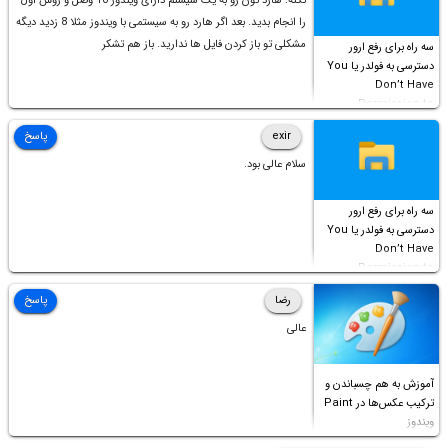
نکته: هارد تون رو به یک سیستم دارای ویندوز 10 وصل و روش اول
را انجام بدید. بعد اگر هارد رو به سیستمی با ویندوز مثلا 8 زدید دیگه
مشکلی تو باز کردن فایل ها ندارید. باز هم تشکر
سه راه برای رفع ارور
دسترسی به فولدر یا You
Don’t Have
Permission to
Access this folder
exir
پاسخ
سلام عالی بود.
سه راه برای رفع ارور
دسترسی به فولدر یا You
Don’t Have
Permission to
Access this folder
رضا
پاسخ
عالی
آموزش به هم چسباندن و
ترکیب عکس‌ها در Paint
ویندوز