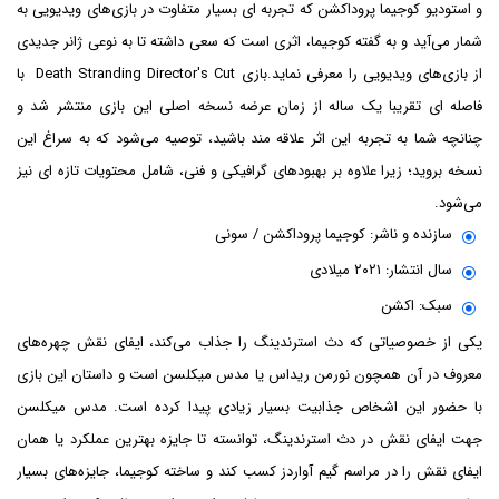
و استودیو کوجیما پروداکشن که تجربه ای بسیار متفاوت در بازی‌های ویدیویی به
شمار می‌آید و به گفته کوجیما، اثری است که سعی داشته تا به نوعی ژانر جدیدی
از بازی‌های ویدیویی را معرفی نماید.بازی Death Stranding Director's Cut با
فاصله ای تقریبا یک ساله از زمان عرضه نسخه اصلی این بازی منتشر شد و
چنانچه شما به تجربه این اثر علاقه مند باشید، توصیه می‌شود که به سراغ این
نسخه بروید؛ زیرا علاوه بر بهبود‌های گرافیکی و فنی، شامل محتویات تازه ای نیز
می‌شود.
سازنده و ناشر: کوجیما پروداکشن / سونی
سال انتشار: ۲۰۲۱ میلادی
سبک: اکشن
یکی از خصوصیاتی که دث استرندینگ را جذاب می‌کند، ایفای نقش چهره‌های
معروف در آن همچون نورمن ریداس یا مدس میکلسن است و داستان این بازی
با حضور این اشخاص جذابیت بسیار زیادی پیدا کرده است. مدس میکلسن
جهت ایفای نقش در دث استرندینگ، توانسته تا جایزه بهترین عملکرد یا همان
ایفای نقش را در مراسم گیم آواردز کسب کند و ساخته کوجیما، جایزه‌های بسیار