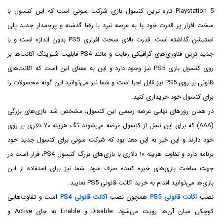
Playstation 5 تازه ترین کنسول بازی شرکت سونی است که این کنسول با
سخت افزار پر قدرت خود پا به عرصه نبرد با رقبا گذشته و پرچمدار جدید پلی
استیشن گذاشته است. قدرت بالای سخت افزاری PS5 بدون اندازه است و با
جدید ترین فناوری‌های گرافیکی رقابت و مانند PS4 قابلیت شیرینگ اکانت‌ها بر
روی کنسول بازی PS5 نیز وجود دارد و این به معنای این است که اکانت‌های
قانونی بر روی PS5 نیز قابل اجرا است و شما نیز می‌توانید این گونه محصولات را
برای کنسول خود خریداری کنید.
در همان روز‌های نهایی عرضه رسمی این کنسول، مشخص شد بازی‌های بزرگی
(AAA) که برای این نسل از کنسول عرضه می‌شوند تگ هزینه ۷۰ دلاری بر روی
خود دارند و این خبر به این معنا بود که شرکت سونی برای کنسول جدید خود
برنامه دارد و تفاوت هزینه ۱۰ دلاری با بازی‌های بزرگ کنسول PS4، قرار است در
جهت ساخت بازی‌های خیره کننده صرف شود. شما نیز برای استفاده از این
بازی‌ها می‌توانید اقدام به خرید اکانت قانونی PS5 نمایید.
نصب
اکانت قانونی PS5
همچون نصب
اکانت قانونی PS4
است و تفاوت‌هایی
کوچکی میان آن‌ها رویت می‌شود. Disable و Enable به جای Active و