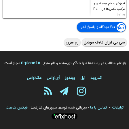
آموزش به هم چسباندن و
ترکیب عکس‌ها در Paint
ویندوز
۲۰۰ دیدگاه و پاسخ آخر
سی پی ارزان کالاف موبایل
رم سرور
it-planet.ir
بازنشر مطالب در رسانه‌ها تنها با ذکر نویسنده و نام منبع:
مجاز است.
اندروید
اپل
ویندوز
آی‌او‌اس
مک‌او‌اس
تبلیغات
تماس با ما
افیکس هاست
-
- میزبانی شده توسط سرورهای قدرتمند