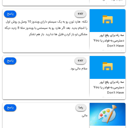
شورت‌کات در آن موجود
است!
exir
پاسخ
نکته: هارد تون رو به یک سیستم دارای ویندوز 10 وصل و روش اول
را انجام بدید. بعد اگر هارد رو به سیستمی با ویندوز مثلا 8 زدید دیگه
مشکلی تو باز کردن فایل ها ندارید. باز هم تشکر
سه راه برای رفع ارور
دسترسی به فولدر یا You
Don’t Have
Permission to
Access this folder
exir
پاسخ
سلام عالی بود.
سه راه برای رفع ارور
دسترسی به فولدر یا You
Don’t Have
Permission to
Access this folder
رضا
پاسخ
عالی