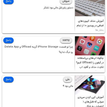
سروش
پاسخ
دستور پاورشل عالی بود تشکر
آموزش حذف کیبوردهای
اضافی در ویندوز ۱۰ از تمام
بخش‌ها
samy
پاسخ
چرا تو قسمت iPhone Storage گزینه Offload و Delete App
رو دیگ نداره؟
چگونه اپ‌های بی‌استفاده
در آیفون را Offload کنیم؟
تفاوت حذف و آفلود اپ
چیست؟
علی
پاسخ
عالی بود⚘
آموزش کپی کردن سی‌دی
صوتی که فایل‌های ۱
کیلوبایتی به شکل