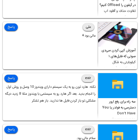
در آیفون را Offload کنیم؟
تفاوت حذف و آفلود اپ
چیست؟
علی
پاسخ
عالی بود⚘
آموزش کپی کردن سی‌دی
صوتی که فایل‌های ۱
کیلوبایتی به شکل
شورت‌کات در آن موجود
است!
exir
پاسخ
نکته: هارد تون رو به یک سیستم دارای ویندوز 10 وصل و روش اول
را انجام بدید. بعد اگر هارد رو به سیستمی با ویندوز مثلا 8 زدید دیگه
مشکلی تو باز کردن فایل ها ندارید. باز هم تشکر
سه راه برای رفع ارور
دسترسی به فولدر یا You
Don’t Have
Permission to
Access this folder
exir
پاسخ
سلام عالی بود.