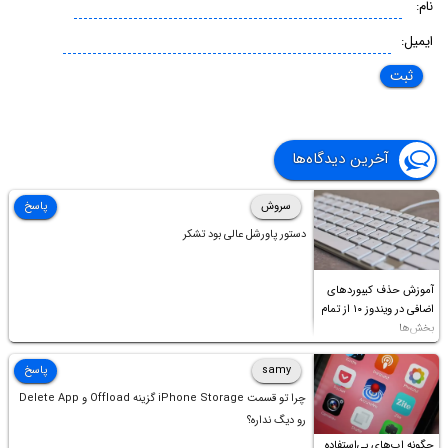
نام:
ایمیل:
آخرین دیدگاه‌ها
سروش
پاسخ
دستور پاورشل عالی بود تشکر
آموزش حذف کیبوردهای
اضافی در ویندوز ۱۰ از تمام
بخش‌ها
samy
پاسخ
چرا تو قسمت iPhone Storage گزینه Offload و Delete App
رو دیگ نداره؟
چگونه اپ‌های بی‌استفاده