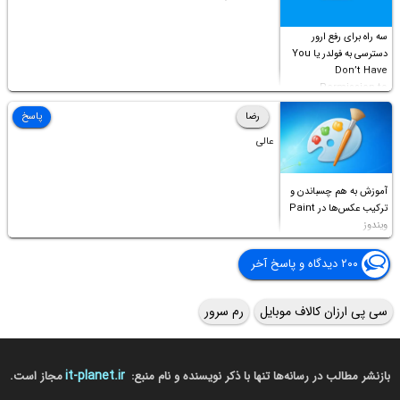
سه راه برای رفع ارور
دسترسی به فولدر یا You
Don’t Have
Permission to
Access this folder
رضا
پاسخ
عالی
آموزش به هم چسباندن و
ترکیب عکس‌ها در Paint
ویندوز
۲۰۰ دیدگاه و پاسخ آخر
سی پی ارزان کالاف موبایل
رم سرور
it-planet.ir
بازنشر مطالب در رسانه‌ها تنها با ذکر نویسنده و نام منبع:
مجاز است.