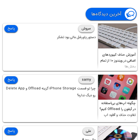
آخرین دیدگاه‌ها
سروش
پاسخ
دستور پاورشل عالی بود تشکر
آموزش حذف کیبوردهای
اضافی در ویندوز ۱۰ از تمام
بخش‌ها
samy
پاسخ
چرا تو قسمت iPhone Storage گزینه Offload و Delete App
رو دیگ نداره؟
چگونه اپ‌های بی‌استفاده
در آیفون را Offload کنیم؟
تفاوت حذف و آفلود اپ
چیست؟
علی
پاسخ
عالی بود⚘