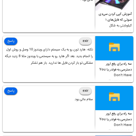
آموزش کپی کردن سی‌دی
صوتی که فایل‌های ۱
کیلوبایتی به شکل
شورت‌کات در آن موجود
است!
exir
پاسخ
نکته: هارد تون رو به یک سیستم دارای ویندوز 10 وصل و روش اول
را انجام بدید. بعد اگر هارد رو به سیستمی با ویندوز مثلا 8 زدید دیگه
مشکلی تو باز کردن فایل ها ندارید. باز هم تشکر
سه راه برای رفع ارور
دسترسی به فولدر یا You
Don’t Have
Permission to
Access this folder
exir
پاسخ
سلام عالی بود.
سه راه برای رفع ارور
دسترسی به فولدر یا You
Don’t Have
Permission to