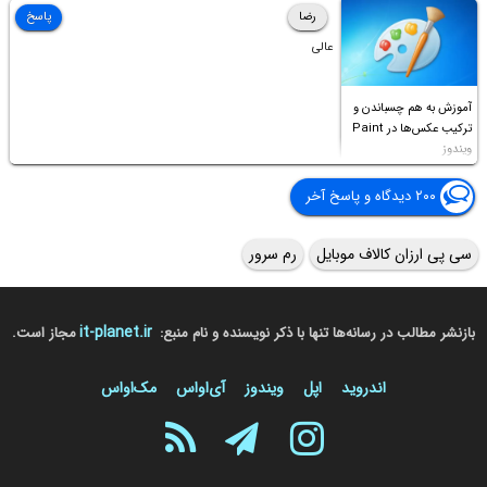
Access this folder
رضا
پاسخ
عالی
آموزش به هم چسباندن و
ترکیب عکس‌ها در Paint
ویندوز
۲۰۰ دیدگاه و پاسخ آخر
سی پی ارزان کالاف موبایل
رم سرور
it-planet.ir
بازنشر مطالب در رسانه‌ها تنها با ذکر نویسنده و نام منبع:
مجاز است.
اندروید
اپل
ویندوز
آی‌او‌اس
مک‌او‌اس