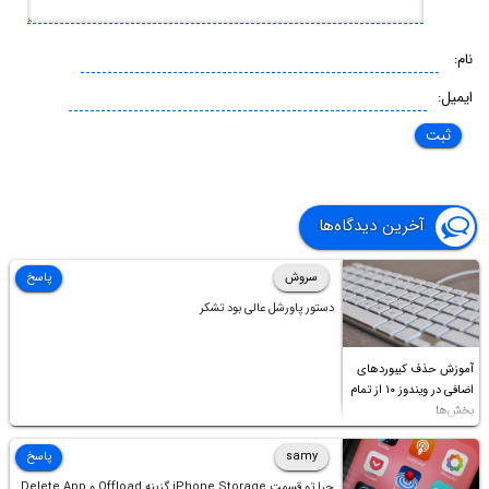
نام:
ایمیل:
آخرین دیدگاه‌ها
سروش
پاسخ
دستور پاورشل عالی بود تشکر
آموزش حذف کیبوردهای
اضافی در ویندوز ۱۰ از تمام
بخش‌ها
samy
پاسخ
چرا تو قسمت iPhone Storage گزینه Offload و Delete App