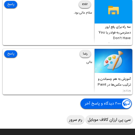
Access this folder
exir
پاسخ
سلام عالی بود.
سه راه برای رفع ارور
دسترسی به فولدر یا You
Don’t Have
Permission to
Access this folder
رضا
پاسخ
عالی
آموزش به هم چسباندن و
ترکیب عکس‌ها در Paint
ویندوز
۲۰۰ دیدگاه و پاسخ آخر
سی پی ارزان کالاف موبایل
رم سرور