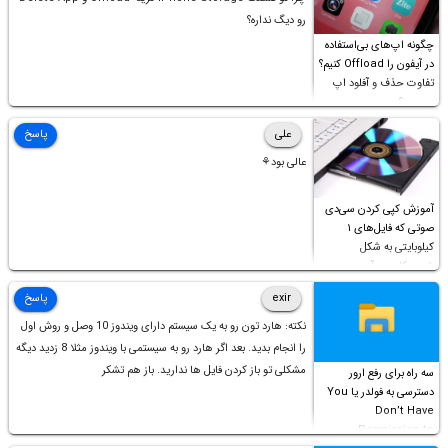
رو دیگ نداره؟
چگونه اپ‌های بی‌استفاده
در آیفون را Offload کنیم؟
تفاوت حذف و آفلود اپ
چیست؟
علی
پاسخ
عالی بود⚘
آموزش کپی کردن سی‌دی
صوتی که فایل‌های ۱
کیلوبایتی به شکل
شورت‌کات در آن موجود
است!
exir
پاسخ
نکته: هارد تون رو به یک سیستم دارای ویندوز 10 وصل و روش اول
را انجام بدید. بعد اگر هارد رو به سیستمی با ویندوز مثلا 8 زدید دیگه
مشکلی تو باز کردن فایل ها ندارید. باز هم تشکر
سه راه برای رفع ارور
دسترسی به فولدر یا You
Don’t Have
Permission to