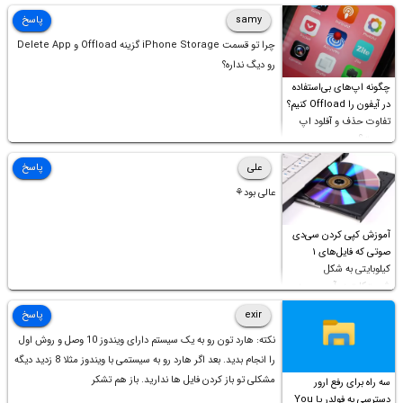
samy
پاسخ
چرا تو قسمت iPhone Storage گزینه Offload و Delete App
رو دیگ نداره؟
چگونه اپ‌های بی‌استفاده
در آیفون را Offload کنیم؟
تفاوت حذف و آفلود اپ
چیست؟
علی
پاسخ
عالی بود⚘
آموزش کپی کردن سی‌دی
صوتی که فایل‌های ۱
کیلوبایتی به شکل
شورت‌کات در آن موجود
است!
exir
پاسخ
نکته: هارد تون رو به یک سیستم دارای ویندوز 10 وصل و روش اول
را انجام بدید. بعد اگر هارد رو به سیستمی با ویندوز مثلا 8 زدید دیگه
مشکلی تو باز کردن فایل ها ندارید. باز هم تشکر
سه راه برای رفع ارور
دسترسی به فولدر یا You