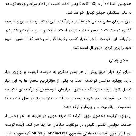
همچنین استفاده از DevSecOps یعنی ادغام امنیت در تمام مراحل چرخه توسعه،
به یک استاندارد جهانی تبدیل خواهد شد.
برای سازمان هایی که می خواهند در بازار آینده باقی بمانند، پیاده سازی و سرمایه
گذاری در خدمات دواپس اجتناب ناپذیر است. شرکت رِمیس با ارائه راهکارهای
نوآورانه، این فرصت را در اختیار کسب وکارها قرار می دهد که از همین امروز
خود را برای فردای دیجیتال آماده کنند.
سخن پایانی
دنیای نرم افزار امروز بیش از هر زمان دیگری به سرعت، کیفیت و نوآوری نیاز
دارد. رویکرد دواپس توانسته است به یکی از مؤثرترین پاسخ ها به این نیاز
تبدیل شود. ترکیب فرهنگ همکاری، ابزارهای اتوماسیون و فرآیندهای یکپارچه
باعث می شود که تیم های توسعه و عملیات نه تنها سریع تر عمل کنند، بلکه
محصولاتی باکیفیت تر و پایدارتر ارائه دهند.
از بهبود کیفیت محصول نهایی گرفته تا صرفه جویی در هزینه ها، هر بخش از
خدمات دواپس نقشی کلیدی در موفقیت سازمان ها ایفا می کند. آینده توسعه
نرم افزار بدون شک با تحولاتی همچون DevSecOps و AIOps گره خورده است