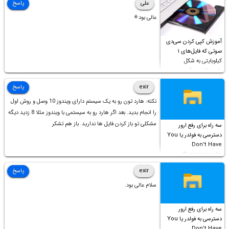
علی
پاسخ
عالی بود⚘
آموزش کپی کردن سی‌دی
صوتی که فایل‌های ۱
کیلوبایتی به شکل
شورت‌کات در آن موجود
است!
exir
پاسخ
نکته: هارد تون رو به یک سیستم دارای ویندوز 10 وصل و روش اول
را انجام بدید. بعد اگر هارد رو به سیستمی با ویندوز مثلا 8 زدید دیگه
مشکلی تو باز کردن فایل ها ندارید. باز هم تشکر
سه راه برای رفع ارور
دسترسی به فولدر یا You
Don’t Have
Permission to
Access this folder
exir
پاسخ
سلام عالی بود.
سه راه برای رفع ارور
دسترسی به فولدر یا You
Don’t Have