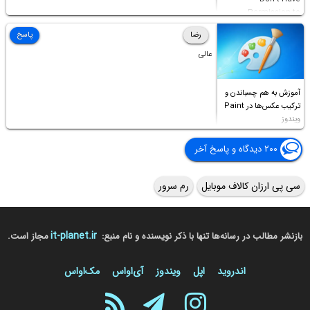
Permission to
Access this folder
رضا
پاسخ
عالی
آموزش به هم چسباندن و
ترکیب عکس‌ها در Paint
ویندوز
۲۰۰ دیدگاه و پاسخ آخر
سی پی ارزان کالاف موبایل
رم سرور
it-planet.ir
بازنشر مطالب در رسانه‌ها تنها با ذکر نویسنده و نام منبع:
مجاز است.
اندروید
اپل
ویندوز
آی‌او‌اس
مک‌او‌اس