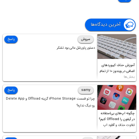
آخرین دیدگاه‌ها
سروش
پاسخ
دستور پاورشل عالی بود تشکر
آموزش حذف کیبوردهای
اضافی در ویندوز ۱۰ از تمام
بخش‌ها
samy
پاسخ
چرا تو قسمت iPhone Storage گزینه Offload و Delete App
رو دیگ نداره؟
چگونه اپ‌های بی‌استفاده
در آیفون را Offload کنیم؟
تفاوت حذف و آفلود اپ
چیست؟