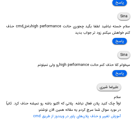
پاسخ
Sina
سلام خسته نباشید لطفا بگید چجوری حالت high performanceداخلcmd حذف
کنم خواهش میکنم زود تر جواب بدید
پاسخ
Sina
میخوام کلا حذف کنم حالت high performanceرو ولی نمیتونم
پاسخ
علیرضا شیری
سلام
اولاً چک کنید پلان فعال نباشه. پلانی که اکتیو باشه رو نمیشه حذف کرد. ثانیاً
در مورد سوال شما سرچ کردم یه مقاله همین الان نوشتم:
آموزش تغییر و حذف پلان‌های پاور در ویندوز از طریق cmd