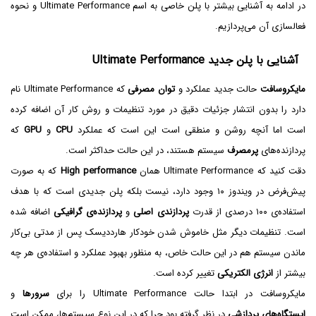
در ادامه به آشنایی بیشتر با پلن خاصی به اسم Ultimate Performance و نحوه
فعالسازی آن می‌پردازیم.
آشنایی با پلن جدید Ultimate Performance
مایکروسافت
حالت جدید عملکرد و
توان مصرفی
که Ultimate Performance نام
دارد را بدون انتشار جزئیات دقیق در مورد تنظیمات و روش کار آن اضافه کرده
است اما آنچه روشن و منطقی است این است که عملکرد
CPU
و
GPU
که
پردازنده‌های
پرمصرف
سیستم هستند، در این حالت حداکثر است.
دقت کنید که Ultimate Performance همان
High performance
که به صورت
پیش‌فرض در ویندوز ۱۰ وجود دارد، نیست بلکه پلن جدیدی است که با هدف
استفاده‌ی ۱۰۰ درصدی از قدرت
پردازند‌ی اصلی
و
پردازنده‌ی گرافیکی
اضافه شده
است. تنظیمات دیگر مثل خاموش شدن خودکار هارددیسک پس از مدتی بی‌کار
ماندن سیستم هم در این حالت خاص، به منظور بهبود عملکرد و استفاده‌ی هر چه
بیشتر از
انرژی الکتریکی
تغییر کرده است.
مایکروسافت در ابتدا حالت Ultimate Performance را برای
سرورها
و
ایستگاه‌های پردازشی
در نظر گرفته بود چرا که در این نوع سیستم‌ها، ممکن است