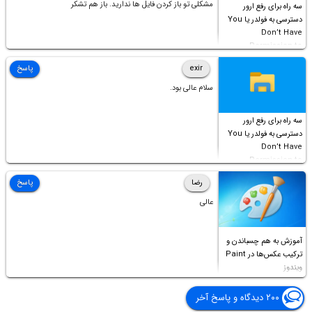
مشکلی تو باز کردن فایل ها ندارید. باز هم تشکر
سه راه برای رفع ارور
دسترسی به فولدر یا You
Don’t Have
Permission to
Access this folder
exir
پاسخ
سلام عالی بود.
سه راه برای رفع ارور
دسترسی به فولدر یا You
Don’t Have
Permission to
Access this folder
رضا
پاسخ
عالی
آموزش به هم چسباندن و
ترکیب عکس‌ها در Paint
ویندوز
۲۰۰ دیدگاه و پاسخ آخر