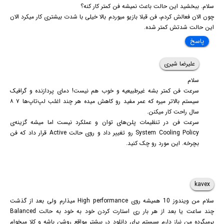
سلام. ببخشید این حالت باعث نمیشه فن کمتر کار کنه؟
چون الان فعالش کردم، فن قبلا بازیو میوردم بالا خیلی با شدت بیشتری کار میکرد الان
این حالت شدتش کمتر شده.
پاسخ
علیرضا شیری
سلام
سرعت فن کمتر بشه غیرطبیعیه و خوب هم نیست! دمای پردازنده و گرافیک
سیستم بالاتر میره که عمر مفید رو کاهش میده هر چند اغلب لپ‌تاپ‌ها ۷ ۸
سال راحت کار میکنن.
سرعت فن در تنظیمات پلن‌های توان و عملکرد نیست اما میشه گزینه‌ی
System Cooling Policy رو تغییر داد و روی حالت Active قرار داد که فن
بچرخه. این مورد رو چک کنید.
kavex
سلام من ویندوز 10 همیشه روی High performance میذارم ولی بعد از گذشت
چند ساعت یا بعد از هر بار ری استارت کردن خود به خود به حالت Balanced
برمیگرده من نیاز دارم سیستم برای دانلود در بیشتر مواقع روشن باشه و کلا میخوام