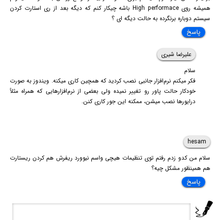
همیشه روی High performace باشه چیکار کنم که دیگه بعد از ری استارت کردن
سیستم دوباره برنگرده به حالت دیگه ای ؟
پاسخ
علیرضا شیری
سلام
فکر میکنم نرم‌افزار جانبی نصب کردید که همچین کاری میکنه. ویندوز به صورت
خودکار حالت پاور رو تغییر نمیده ولی بعضی از نرم‌افزارهایی که همراه مثلاً
درایورها نصب میشن، ممکنه این جور کاری کنن.
hesam
سلام من کدو زدم رفتم توی تنظیمات هیچی واسم نیوورد ریفرش هم کردن ریستارت
هم همینظور مشکل چیه؟
پاسخ