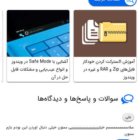
آموزش اکسترکت کردن خودکار
آشنایی با Safe Mode در ویندوز
آ
فایل‌های Zip و RAR و غیره در
و انواع عیب‌یابی و مشکلات قابل
س
ویندوز
حل در آن
ب
سوالات و پاسخ‌ها و دیدگاه‌ها
علی
سلامممممممممممم خیلییییییییییییییییییییی ممنون خیلی دنبال اوردن این بودم بازم
ممنون