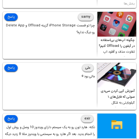
بخش‌ها
samy
پاسخ
چرا تو قسمت iPhone Storage گزینه Offload و Delete App
رو دیگ نداره؟
چگونه اپ‌های بی‌استفاده
در آیفون را Offload کنیم؟
تفاوت حذف و آفلود اپ
چیست؟
علی
پاسخ
عالی بود⚘
آموزش کپی کردن سی‌دی
صوتی که فایل‌های ۱
کیلوبایتی به شکل
شورت‌کات در آن موجود
است!
exir
پاسخ
نکته: هارد تون رو به یک سیستم دارای ویندوز 10 وصل و روش اول
را انجام بدید. بعد اگر هارد رو به سیستمی با ویندوز مثلا 8 زدید دیگه