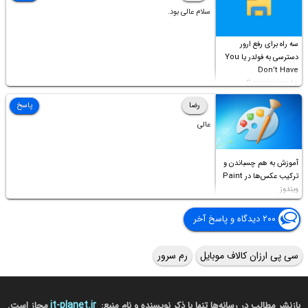
سلام عالی بود.
سه راه برای رفع ارور
دسترسی به فولدر یا You
Don’t Have
Permission to
Access this folder
رضا
پاسخ
عالی
آموزش به هم چسباندن و
ترکیب عکس‌ها در Paint
ویندوز
۲۰۰ دیدگاه و پاسخ آخر
سی پی ارزان کالاف موبایل
رم سرور
it-planet.ir
بازنشر مطالب در رسانه‌ها تنها با ذکر نویسنده و نام منبع:
مجاز است.