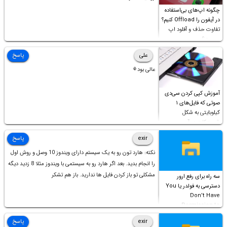
چگونه اپ‌های بی‌استفاده
در آیفون را Offload کنیم؟
تفاوت حذف و آفلود اپ
چیست؟
علی
پاسخ
عالی بود⚘
آموزش کپی کردن سی‌دی
صوتی که فایل‌های ۱
کیلوبایتی به شکل
شورت‌کات در آن موجود
است!
exir
پاسخ
نکته: هارد تون رو به یک سیستم دارای ویندوز 10 وصل و روش اول
را انجام بدید. بعد اگر هارد رو به سیستمی با ویندوز مثلا 8 زدید دیگه
مشکلی تو باز کردن فایل ها ندارید. باز هم تشکر
سه راه برای رفع ارور
دسترسی به فولدر یا You
Don’t Have
Permission to
Access this folder
exir
پاسخ