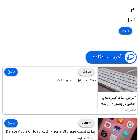
نام:
ایمیل:
آخرین دیدگاه‌ها
سروش
پاسخ
دستور پاورشل عالی بود تشکر
آموزش حذف کیبوردهای
اضافی در ویندوز ۱۰ از تمام
بخش‌ها
samy
پاسخ
چرا تو قسمت iPhone Storage گزینه Offload و Delete App
رو دیگ نداره؟