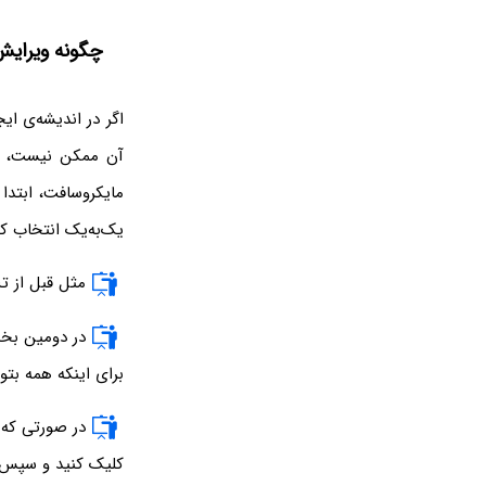
چگونه ویرایش 
اگر در اندیشه‌ی ای
آن ممکن نیست، ر
مایکروسافت، ابتدا 
یک‌به‌یک انتخاب ک
مثل قبل از تب Review و بخش Protect group، ابزار Restrict Editing
در دومین بخش
برای اینکه همه بت
در صورتی که 
کلیک کنید و سپس