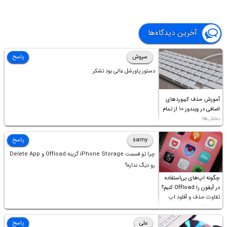
آخرین دیدگاه‌ها
سروش
پاسخ
دستور پاورشل عالی بود تشکر
آموزش حذف کیبوردهای
اضافی در ویندوز ۱۰ از تمام
بخش‌ها
samy
پاسخ
چرا تو قسمت iPhone Storage گزینه Offload و Delete App
رو دیگ نداره؟
چگونه اپ‌های بی‌استفاده
در آیفون را Offload کنیم؟
تفاوت حذف و آفلود اپ
چیست؟
علی
پاسخ