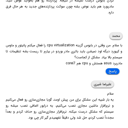
کردن بایوس درست نمیشه در نتیجه. پردازنده رو هم بخواید عوض کنید،
مادربورد هم باید عوض بشه چون سوکت پردازنده‌های جدید به هر حال فرق
داره.
محمد
با سلام. من وقتی در بایوس گزینه cpu virtualization را فعال میکنم پانیتور و ماوس
و کیبورد دیگه لود نمیشن باید باتری مادر بوردو در بیارم تا ریست بشه تنظیمات تا
سیستم بالا بیاد. مشکل از کجاست؟
مادربرد asus هستش و cpu هم corei7
پاسخ
علیرضا شیری
سلام
یه بار شبیه این مشکل برای من پیش اومد، گویا مجازی‌سازی رو فعال می‌کنیم
و نرم‌افزار ماشین مجازی نصب می‌کنیم، یه درایور اضافی نصب میشه رو
سیستم که مشکل درست میکنه. نرم‌افزار مجازی‌سازی رو حذف کردم و بعداً
مجدداً نصب کردم، حل شد ولی دقیقاً نفهمیدم گیر کار چی بود.