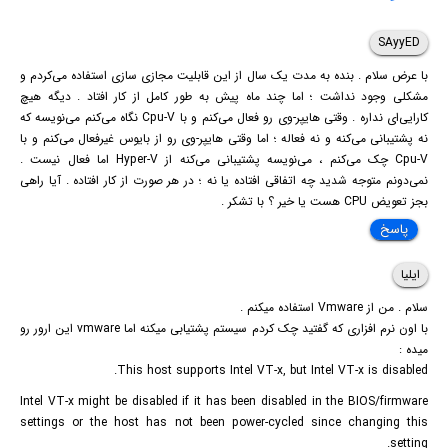
SAyyED
با عرض سلام . بنده به مدت یک سال از این قابلیت مجازی سازی استفاده می‌کردم و
مشکلی وجود نداشت ؛ اما چند ماه پیش به طور کامل از کار افتاد . دیگه هیچ
کارایی‌ای نداره . وقتی هایپر-وی رو فعال می‌کنم و با Cpu-V نگاه می‌کنم می‌نویسه که
نه پشتیبانی می‌کنه و نه فعاله ؛ اما وقتی هایپر-وی رو از بایوس غیرفعال می‌کنم و با
Cpu-V چک می‌کنم ، می‌نویسه پشتیبانی می‌کنه از Hyper-V اما فعال نیست .
نمی‌دونم متوجه شدید چه اتفاقی افتاده یا نه ؛ در هر صورت از کار افتاده . آیا راهی
بجز تعویض CPU هست یا خیر ؟ با تشکر .
پاسخ
ایلیا
سلام . من از Vmware استفاده میکنم .
با اون نرم افزاری که گفتید چک کردم سیستم پشتیابی میکنه اما vmware این ارور رو
میده :
This host supports Intel VT-x, but Intel VT-x is disabled.
Intel VT-x might be disabled if it has been disabled in the BIOS/firmware
settings or the host has not been power-cycled since changing this
setting.