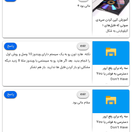
عالی بود⚘
آموزش کپی کردن سی‌دی
صوتی که فایل‌های ۱
کیلوبایتی به شکل
شورت‌کات در آن موجود
است!
exir
پاسخ
نکته: هارد تون رو به یک سیستم دارای ویندوز 10 وصل و روش اول
را انجام بدید. بعد اگر هارد رو به سیستمی با ویندوز مثلا 8 زدید دیگه
مشکلی تو باز کردن فایل ها ندارید. باز هم تشکر
سه راه برای رفع ارور
دسترسی به فولدر یا You
Don’t Have
Permission to
Access this folder
exir
پاسخ
سلام عالی بود.
سه راه برای رفع ارور
دسترسی به فولدر یا You
Don’t Have