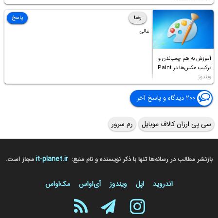
Permission to
Access this folder
رضا
پاسخ
عالی
آموزش به هم چسباندن و
ترکیب عکس‌ها در Paint
ویندوز
۲۰۰ دیدگاه و پاسخ آخر
سی پی ارزان کالاف موبایل
رم سرور
it-planet.ir
بازنشر مطالب در رسانه‌ها تنها با ذکر نویسنده و نام منبع:
مجاز است.
اندروید
اپل
ویندوز
آی‌او‌اس
مک‌او‌اس