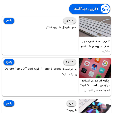
آخرین دیدگاه‌ها
سروش
پاسخ
دستور پاورشل عالی بود تشکر
آموزش حذف کیبوردهای
اضافی در ویندوز ۱۰ از تمام
بخش‌ها
samy
پاسخ
چرا تو قسمت iPhone Storage گزینه Offload و Delete App
رو دیگ نداره؟
چگونه اپ‌های بی‌استفاده
در آیفون را Offload کنیم؟
تفاوت حذف و آفلود اپ
چیست؟
علی
پاسخ
عالی بود⚘