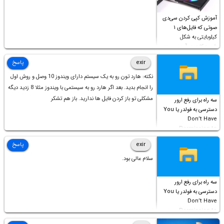
آموزش کپی کردن سی‌دی
صوتی که فایل‌های ۱
کیلوبایتی به شکل
شورت‌کات در آن موجود
است!
exir
پاسخ
نکته: هارد تون رو به یک سیستم دارای ویندوز 10 وصل و روش اول
را انجام بدید. بعد اگر هارد رو به سیستمی با ویندوز مثلا 8 زدید دیگه
مشکلی تو باز کردن فایل ها ندارید. باز هم تشکر
سه راه برای رفع ارور
دسترسی به فولدر یا You
Don’t Have
Permission to
Access this folder
exir
پاسخ
سلام عالی بود.
سه راه برای رفع ارور
دسترسی به فولدر یا You
Don’t Have
Permission to
Access this folder