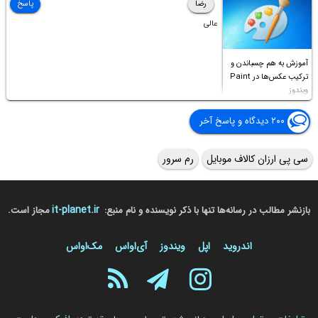
رضا
پاسخ
عالی
آموزش به هم چسباندن و
ترکیب عکس‌ها در Paint
ویندوز
۲۰۰ دیدگاه و پاسخ آخر
سی پی ارزان کالاف موبایل
رم سرور
it-planet.ir
بازنشر مطالب در رسانه‌ها تنها با ذکر نویسنده و نام منبع:
مجاز است.
اندروید
اپل
ویندوز
آی‌او‌اس
مک‌او‌اس