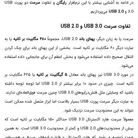
در ادامه به آشنایی بیشتر با این نرم‌افزار
رایگان
و تفاوت
سرعت
دو پورت USB
3.0 و
USB 2.0‌
می‌پردازیم.
تفاوت سرعت USB 3.0 و USB 2.0
سرعت یا به زبان دیگر،
پهنای باند
USB 2.0، مجموعاً
۴۸۰ مگابیت بر ثانیه
یا به
عبارت دیگر ۶۰ مگابایت بر ثانیه است. بخشی از این پهنای باند برای چک کردن
انتقال صحیح داده استفاده می‌شود و بخش اعظم آن برای جابجایی داده استفاده
می‌شود.
در مورد USB 3.0 نیز پهنای باند معادل
۵ گیگابیت بر ثانیه
یا ۶۲۵ مگابایت بر
ثانیه است. چیزی در حدود ۱۰ برابر بیشتر از USB 2.0 اما توجه توجه داشته
باشید که وسایلی مثل فلش‌درایوهای USB 3.0 چنین سرعت فوق‌العاده‌ای ندارند.
به عبارت دیگر سرعت پورت USB بسیار بالاست اما ابزار متصل شده ممکن است
نتواند به این محدودیت سرعت نزدیک شود.
معمولاً سرعت هارد اکسترنال USB 3.0 حداکثر ۱۵۰ مگابایت بر ثانیه است که
بیش از محدودیت‌های USB 2.0 و کمتر از محدودیت USB 3.0 است. به همین
جهت توصیه می‌شود که هارد اکسترنال و فلش‌درایوهای سریع و همین‌طور