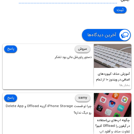
آخرین دیدگاه‌ها
سروش
پاسخ
دستور پاورشل عالی بود تشکر
آموزش حذف کیبوردهای
اضافی در ویندوز ۱۰ از تمام
بخش‌ها
samy
پاسخ
چرا تو قسمت iPhone Storage گزینه Offload و Delete App
رو دیگ نداره؟
چگونه اپ‌های بی‌استفاده
در آیفون را Offload کنیم؟
تفاوت حذف و آفلود اپ