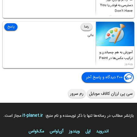
دسترسی به فولدر یا You
Don’t Have
Permission to
Access this folder
رضا
پاسخ
عالی
آموزش به هم چسباندن و
ترکیب عکس‌ها در Paint
ویندوز
۲۰۰ دیدگاه و پاسخ آخر
سی پی ارزان کالاف موبایل
رم سرور
it-planet.ir
بازنشر مطالب در رسانه‌ها تنها با ذکر نویسنده و نام منبع:
مجاز است.
اندروید
اپل
ویندوز
آی‌او‌اس
مک‌او‌اس