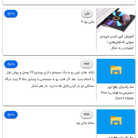
چیست؟
علی
پاسخ
عالی بود⚘
آموزش کپی کردن سی‌دی
صوتی که فایل‌های ۱
کیلوبایتی به شکل
شورت‌کات در آن موجود
است!
exir
پاسخ
نکته: هارد تون رو به یک سیستم دارای ویندوز 10 وصل و روش اول
را انجام بدید. بعد اگر هارد رو به سیستمی با ویندوز مثلا 8 زدید دیگه
مشکلی تو باز کردن فایل ها ندارید. باز هم تشکر
سه راه برای رفع ارور
دسترسی به فولدر یا You
Don’t Have
Permission to
Access this folder
exir
پاسخ
سلام عالی بود.
سه راه برای رفع ارور