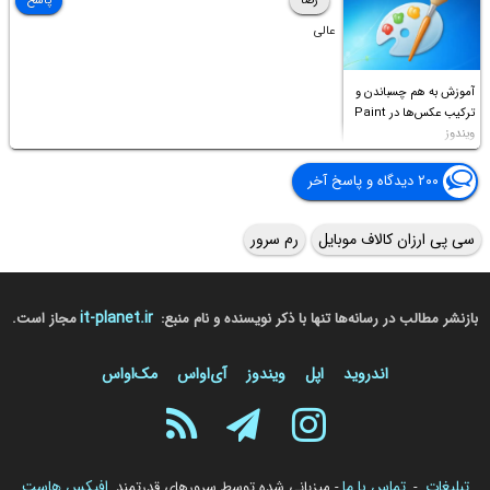
رضا
پاسخ
عالی
آموزش به هم چسباندن و
ترکیب عکس‌ها در Paint
ویندوز
۲۰۰ دیدگاه و پاسخ آخر
سی پی ارزان کالاف موبایل
رم سرور
it-planet.ir
بازنشر مطالب در رسانه‌ها تنها با ذکر نویسنده و نام منبع:
مجاز است.
اندروید
اپل
ویندوز
آی‌او‌اس
مک‌او‌اس
تبلیغات
تماس با ما
افیکس هاست
-
- میزبانی شده توسط سرورهای قدرتمند