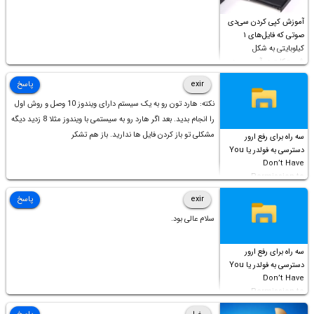
آموزش کپی کردن سی‌دی
صوتی که فایل‌های ۱
کیلوبایتی به شکل
شورت‌کات در آن موجود
است!
exir
پاسخ
نکته: هارد تون رو به یک سیستم دارای ویندوز 10 وصل و روش اول
را انجام بدید. بعد اگر هارد رو به سیستمی با ویندوز مثلا 8 زدید دیگه
مشکلی تو باز کردن فایل ها ندارید. باز هم تشکر
سه راه برای رفع ارور
دسترسی به فولدر یا You
Don’t Have
Permission to
Access this folder
exir
پاسخ
سلام عالی بود.
سه راه برای رفع ارور
دسترسی به فولدر یا You
Don’t Have
Permission to
Access this folder