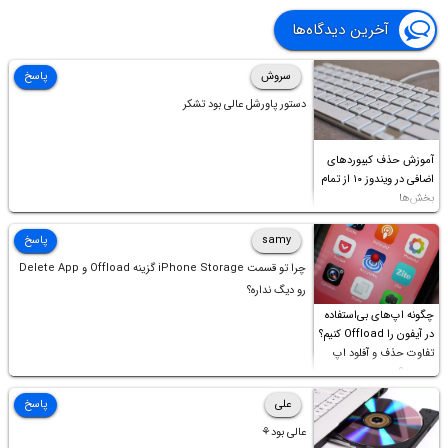
آخرین دیدگاه‌ها
سروش
پاسخ
دستور پاورشل عالی بود تشکر
آموزش حذف کیبوردهای
اضافی در ویندوز ۱۰ از تمام
بخش‌ها
samy
پاسخ
چرا تو قسمت iPhone Storage گزینه Offload و Delete App
رو دیگ نداره؟
چگونه اپ‌های بی‌استفاده
در آیفون را Offload کنیم؟
تفاوت حذف و آفلود اپ
چیست؟
علی
پاسخ
عالی بود⚘