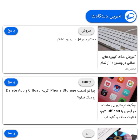
آخرین دیدگاه‌ها
سروش
پاسخ
دستور پاورشل عالی بود تشکر
آموزش حذف کیبوردهای
اضافی در ویندوز ۱۰ از تمام
بخش‌ها
samy
پاسخ
چرا تو قسمت iPhone Storage گزینه Offload و Delete App
رو دیگ نداره؟
چگونه اپ‌های بی‌استفاده
در آیفون را Offload کنیم؟
تفاوت حذف و آفلود اپ
چیست؟
علی
پاسخ