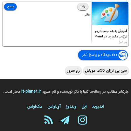
Access this folder
رضا
پاسخ
عالی
آموزش به هم چسباندن و
ترکیب عکس‌ها در Paint
ویندوز
۲۰۰ دیدگاه و پاسخ آخر
سی پی ارزان کالاف موبایل
رم سرور
it-planet.ir
بازنشر مطالب در رسانه‌ها تنها با ذکر نویسنده و نام منبع:
مجاز است.
اندروید
اپل
ویندوز
آی‌او‌اس
مک‌او‌اس