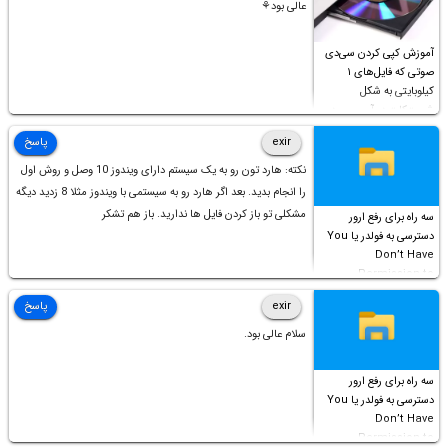
عالی بود⚘
آموزش کپی کردن سی‌دی
صوتی که فایل‌های ۱
کیلوبایتی به شکل
شورت‌کات در آن موجود
است!
exir
پاسخ
نکته: هارد تون رو به یک سیستم دارای ویندوز 10 وصل و روش اول
را انجام بدید. بعد اگر هارد رو به سیستمی با ویندوز مثلا 8 زدید دیگه
مشکلی تو باز کردن فایل ها ندارید. باز هم تشکر
سه راه برای رفع ارور
دسترسی به فولدر یا You
Don’t Have
Permission to
Access this folder
exir
پاسخ
سلام عالی بود.
سه راه برای رفع ارور
دسترسی به فولدر یا You
Don’t Have
Permission to