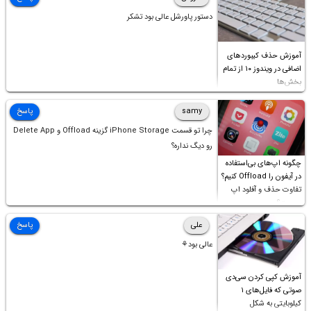
دستور پاورشل عالی بود تشکر
آموزش حذف کیبوردهای
اضافی در ویندوز ۱۰ از تمام
بخش‌ها
samy
پاسخ
چرا تو قسمت iPhone Storage گزینه Offload و Delete App
رو دیگ نداره؟
چگونه اپ‌های بی‌استفاده
در آیفون را Offload کنیم؟
تفاوت حذف و آفلود اپ
چیست؟
علی
پاسخ
عالی بود⚘
آموزش کپی کردن سی‌دی
صوتی که فایل‌های ۱
کیلوبایتی به شکل