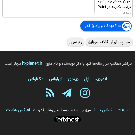
آموزش به هم چسباندن و
ترکیب عکس‌ها در Paint
ویندوز
۲۰۰ دیدگاه و پاسخ آخر
سی پی ارزان کالاف موبایل
رم سرور
it-planet.ir
بازنشر مطالب در رسانه‌ها تنها با ذکر نویسنده و نام منبع:
مجاز است.
اندروید
اپل
ویندوز
آی‌او‌اس
مک‌او‌اس
تبلیغات
تماس با ما
افیکس هاست
-
- میزبانی شده توسط سرورهای قدرتمند