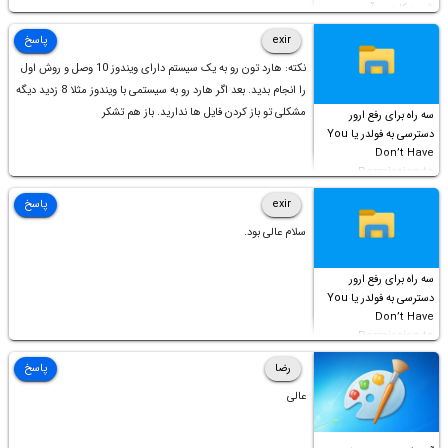
شورت‌کات در آن موجود
است!
exir
پاسخ
نکته: هارد تون رو به یک سیستم دارای ویندوز 10 وصل و روش اول
را انجام بدید. بعد اگر هارد رو به سیستمی با ویندوز مثلا 8 زدید دیگه
مشکلی تو باز کردن فایل ها ندارید. باز هم تشکر
سه راه برای رفع ارور
دسترسی به فولدر یا You
Don’t Have
Permission to
Access this folder
exir
پاسخ
سلام عالی بود.
سه راه برای رفع ارور
دسترسی به فولدر یا You
Don’t Have
Permission to
Access this folder
رضا
پاسخ
عالی