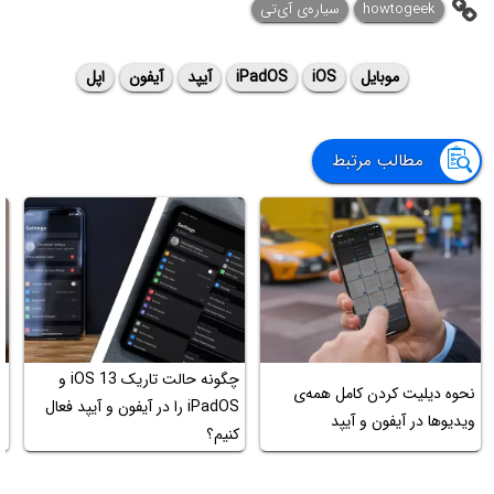
howtogeek
سیاره‌ی آی‌تی
موبایل
iOS
iPadOS
آیپد
آیفون
اپل
مطالب مرتبط
چگونه حالت تاریک iOS 13‌ و
چ
نحوه دیلیت کردن کامل همه‌ی
iPadOS را در آیفون و آیپد فعال
ویدیوها در آیفون و آیپد
کنیم؟
ح