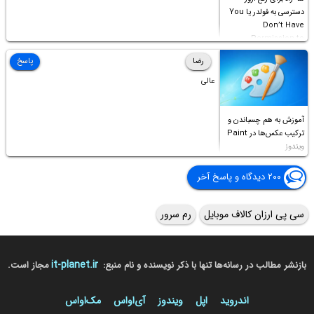
دسترسی به فولدر یا You
Don’t Have
Permission to
Access this folder
رضا
پاسخ
عالی
آموزش به هم چسباندن و
ترکیب عکس‌ها در Paint
ویندوز
۲۰۰ دیدگاه و پاسخ آخر
سی پی ارزان کالاف موبایل
رم سرور
it-planet.ir
بازنشر مطالب در رسانه‌ها تنها با ذکر نویسنده و نام منبع:
مجاز است.
اندروید
اپل
ویندوز
آی‌او‌اس
مک‌او‌اس