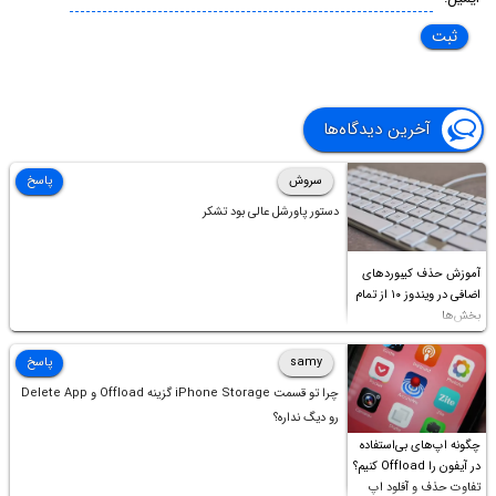
آخرین دیدگاه‌ها
سروش
پاسخ
دستور پاورشل عالی بود تشکر
آموزش حذف کیبوردهای
اضافی در ویندوز ۱۰ از تمام
بخش‌ها
samy
پاسخ
چرا تو قسمت iPhone Storage گزینه Offload و Delete App
رو دیگ نداره؟
چگونه اپ‌های بی‌استفاده
در آیفون را Offload کنیم؟
تفاوت حذف و آفلود اپ