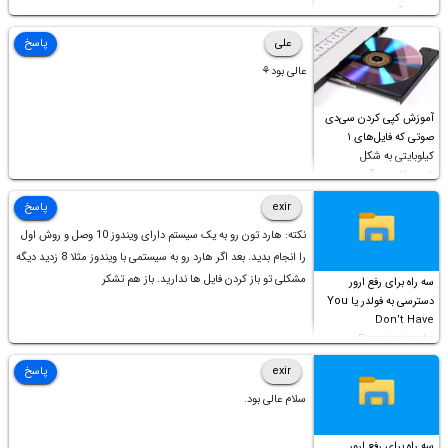
چیست؟
علی
پاسخ
عالی بود⚘
آموزش کپی کردن سی‌دی
صوتی که فایل‌های ۱
کیلوبایتی به شکل
شورت‌کات در آن موجود
است!
exir
پاسخ
نکته: هارد تون رو به یک سیستم دارای ویندوز 10 وصل و روش اول
را انجام بدید. بعد اگر هارد رو به سیستمی با ویندوز مثلا 8 زدید دیگه
مشکلی تو باز کردن فایل ها ندارید. باز هم تشکر
سه راه برای رفع ارور
دسترسی به فولدر یا You
Don’t Have
Permission to
Access this folder
exir
پاسخ
سلام عالی بود.
سه راه برای رفع ارور