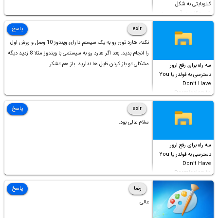
کیلوبایتی به شکل
شورت‌کات در آن موجود
است!
exir
پاسخ
نکته: هارد تون رو به یک سیستم دارای ویندوز 10 وصل و روش اول
را انجام بدید. بعد اگر هارد رو به سیستمی با ویندوز مثلا 8 زدید دیگه
مشکلی تو باز کردن فایل ها ندارید. باز هم تشکر
سه راه برای رفع ارور
دسترسی به فولدر یا You
Don’t Have
Permission to
Access this folder
exir
پاسخ
سلام عالی بود.
سه راه برای رفع ارور
دسترسی به فولدر یا You
Don’t Have
Permission to
Access this folder
رضا
پاسخ
عالی