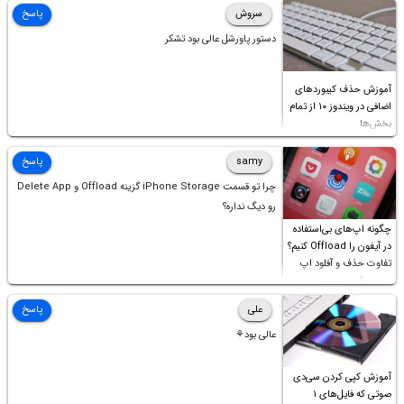
سروش
پاسخ
دستور پاورشل عالی بود تشکر
آموزش حذف کیبوردهای
اضافی در ویندوز ۱۰ از تمام
بخش‌ها
samy
پاسخ
چرا تو قسمت iPhone Storage گزینه Offload و Delete App
رو دیگ نداره؟
چگونه اپ‌های بی‌استفاده
در آیفون را Offload کنیم؟
تفاوت حذف و آفلود اپ
چیست؟
علی
پاسخ
عالی بود⚘
آموزش کپی کردن سی‌دی
صوتی که فایل‌های ۱