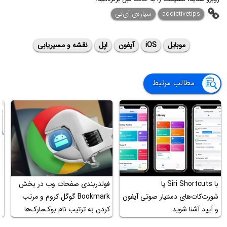
addictivetips
سیاره‌ی آی‌تی
موبایل
iOS
آیفون
اپل
نقشه و مسیریابی
مطالب مرتبط
با Siri Shortcuts یا
فولدربندی صفحات وب در بخش
آ
شورت‌کات‌های دستیار صوتی آیفون
Bookmark گوگل کروم و مرتب
د
و آیپد آشنا شوید
کردن به ترتیب نام بوک‌مارک‌ها