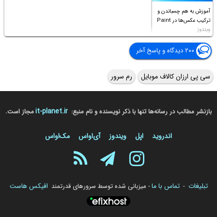
آموزش به هم چسباندن و
ترکیب عکس‌ها در Paint
ویندوز
۲۰۰ دیدگاه و پاسخ آخر
سی پی ارزان کالاف موبایل
رم سرور
it-planet.ir
بازنشر مطالب در رسانه‌ها تنها با ذکر نویسنده و نام منبع:
مجاز است.
اندروید
اپل
ویندوز
آی‌او‌اس
مک‌او‌اس
تبلیغات
تماس با ما
افیکس هاست
-
- میزبانی شده توسط سرورهای قدرتمند