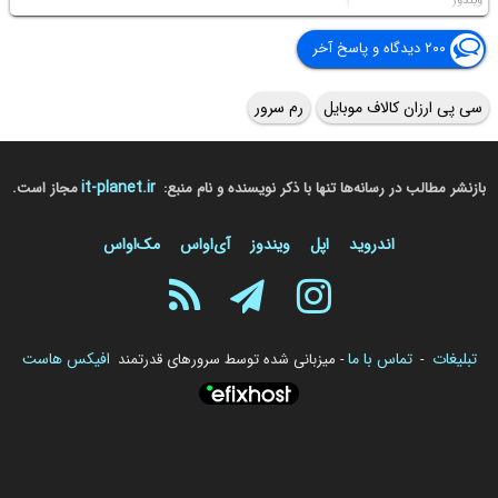
ویندوز
۲۰۰ دیدگاه و پاسخ آخر
سی پی ارزان کالاف موبایل
رم سرور
it-planet.ir
بازنشر مطالب در رسانه‌ها تنها با ذکر نویسنده و نام منبع:
مجاز است.
اندروید
اپل
ویندوز
آی‌او‌اس
مک‌او‌اس
تبلیغات
تماس با ما
افیکس هاست
-
- میزبانی شده توسط سرورهای قدرتمند