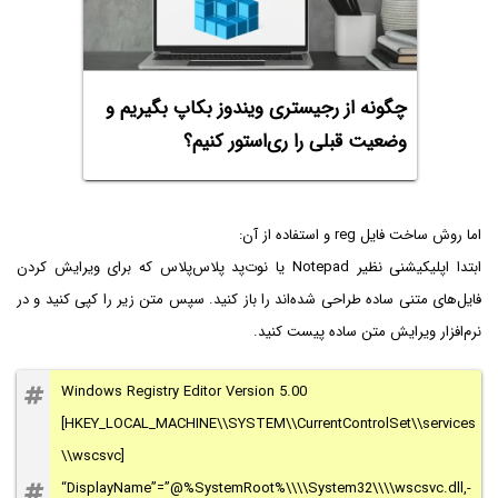
چگونه از رجیستری ویندوز بکاپ بگیریم و
وضعیت قبلی را ری‌استور کنیم؟
اما روش ساخت فایل reg و استفاده از آن:
ابتدا اپلیکیشنی نظیر Notepad یا نوت‌پد پلاس‌پلاس که برای ویرایش کردن
فایل‌های متنی ساده طراحی شده‌اند را باز کنید. سپس متن زیر را کپی کنید و در
نرم‌افزار ویرایش متن ساده پیست کنید.
Windows Registry Editor Version 5.00
[HKEY_LOCAL_MACHINE\\SYSTEM\\CurrentControlSet\\services
\\wscsvc]
“DisplayName”=”@%SystemRoot%\\\\System32\\\\wscsvc.dll,-