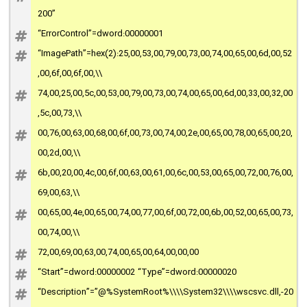
200”
“ErrorControl”=dword:00000001
“ImagePath”=hex(2):25,00,53,00,79,00,73,00,74,00,65,00,6d,00,52
,00,6f,00,6f,00,\\
74,00,25,00,5c,00,53,00,79,00,73,00,74,00,65,00,6d,00,33,00,32,00
,5c,00,73,\\
00,76,00,63,00,68,00,6f,00,73,00,74,00,2e,00,65,00,78,00,65,00,20,
00,2d,00,\\
6b,00,20,00,4c,00,6f,00,63,00,61,00,6c,00,53,00,65,00,72,00,76,00,
69,00,63,\\
00,65,00,4e,00,65,00,74,00,77,00,6f,00,72,00,6b,00,52,00,65,00,73,
00,74,00,\\
72,00,69,00,63,00,74,00,65,00,64,00,00,00
“Start”=dword:00000002 “Type”=dword:00000020
“Description”=”@%SystemRoot%\\\\System32\\\\wscsvc.dll,-20