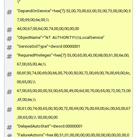
1”
“DependOnService”=hex(7):52,00,70,00,63,00,53,00,73,00,00,00,5
7,00,69,00,6e,00,\\
4d,00,67,00,6d,00,74,00,00,00,00,00
“ObjectName”=”NT AUTHORITY\\\\LocalService”
“ServiceSidType”=dword:00000001
“RequiredPrivileges”=hex(7):53,00,65,00,43,00,68,00,61,00,6e,00,
67,00,65,00,4e,\\
00,6f,00,74,00,69,00,66,00,79,00,50,00,72,00,69,00,76,00,69,00,6c,
00,65,00,\\
67,00,65,00,00,00,53,00,65,00,49,00,6d,00,70,00,65,00,72,00,73,00
,6f,00,6e,\\
00,61,00,74,00,65,00,50,00,72,00,69,00,76,00,69,00,6c,00,65,00,67
,00,65,00,\\ 00,00,00,00
“DelayedAutoStart”=dword:00000001
“FailureActions”=hex:80,51,01,00,00,00,00,00,00,00,00,00,03,00,0