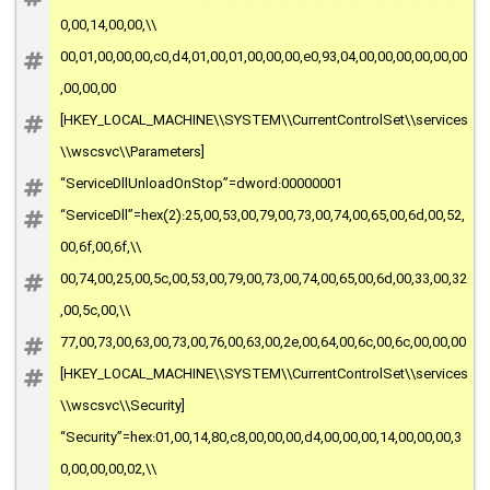
0,00,14,00,00,\\
00,01,00,00,00,c0,d4,01,00,01,00,00,00,e0,93,04,00,00,00,00,00,00
,00,00,00
[HKEY_LOCAL_MACHINE\\SYSTEM\\CurrentControlSet\\services
\\wscsvc\\Parameters]
“ServiceDllUnloadOnStop”=dword:00000001
“ServiceDll”=hex(2):25,00,53,00,79,00,73,00,74,00,65,00,6d,00,52,
00,6f,00,6f,\\
00,74,00,25,00,5c,00,53,00,79,00,73,00,74,00,65,00,6d,00,33,00,32
,00,5c,00,\\
77,00,73,00,63,00,73,00,76,00,63,00,2e,00,64,00,6c,00,6c,00,00,00
[HKEY_LOCAL_MACHINE\\SYSTEM\\CurrentControlSet\\services
\\wscsvc\\Security]
“Security”=hex:01,00,14,80,c8,00,00,00,d4,00,00,00,14,00,00,00,3
0,00,00,00,02,\\