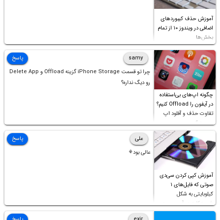
آموزش حذف کیبوردهای
اضافی در ویندوز ۱۰ از تمام
بخش‌ها
samy
پاسخ
چرا تو قسمت iPhone Storage گزینه Offload و Delete App
رو دیگ نداره؟
چگونه اپ‌های بی‌استفاده
در آیفون را Offload کنیم؟
تفاوت حذف و آفلود اپ
چیست؟
علی
پاسخ
عالی بود⚘
آموزش کپی کردن سی‌دی
صوتی که فایل‌های ۱
کیلوبایتی به شکل
شورت‌کات در آن موجود
است!
exir
پاسخ