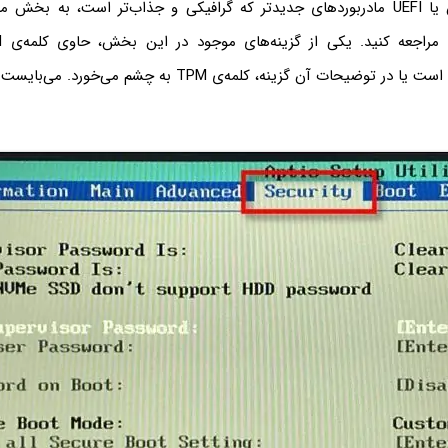
در صفحه‌ی بایوس یا UEFI مادربوردهای جدیدتر که گرافیکی و جذاب‌تر است، به ب
Platform Module است یا در توضیحات آن گزینه، کلمه‌ی TPM به چشم