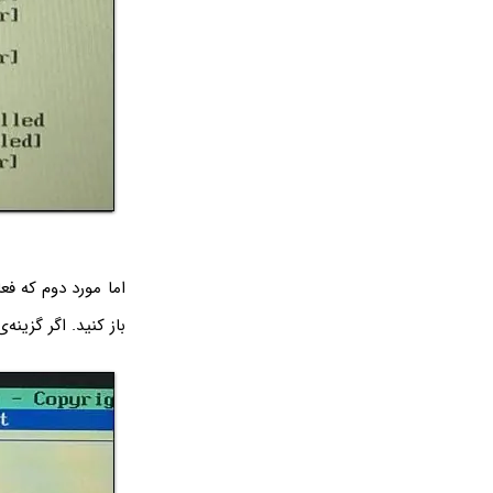
اما مورد دوم که ف
باز کنید. اگر گزینه‌ی Secure Boot در حالت Enabled نیست، آن را فعال 