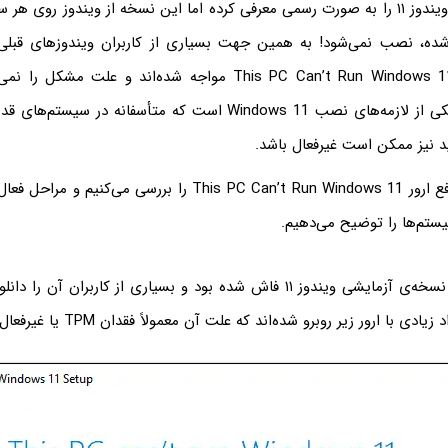
مایکروسافت اخیراً ویندوز ۱۱ را به صورت رسمی معرفی کرده اما این نسخه از ویندوز رو
ده، نصب نمی‌شود!‌ به همین جهت بسیاری از کاربران ویندوزهای قبلی
ویندوز ۱۰ با ارور This PC Can’t Run Windows 11 مواجه شده‌اند و عل
نمایش این ارور، یکی از لازمه‌های نصب Windows 11 است که متأسفانه د
 نیز ممکن است غیرفعال باشد.
در ادامه راهنمای رفع ارور This PC Can’t Run Windows 11 را بررسی م
تم‌ها را توضیح می‌دهیم.
از چند هفته پیش نسخه‌ی آزمایشی ویندوز ۱۱ فاش شده بود و بسیاری از کاربران 
 با ارور زیر روبرو شده‌اند که علت آن معمولاً فقدان TPM یا غیرفعال نبودن آن است.