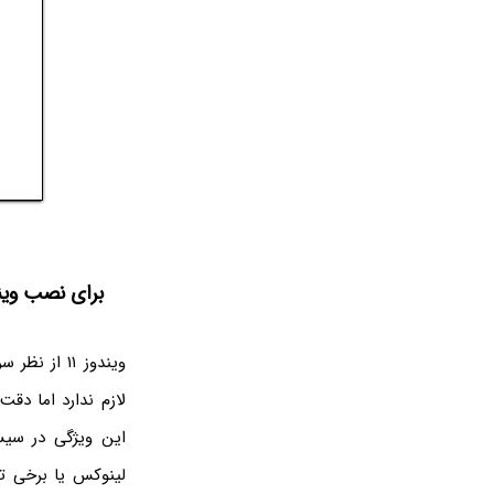
برای نصب ویندوز ۱۱ به TPM 2.0 و cure Boot
این ویژگی در سیس
لینوکس یا برخی تغ