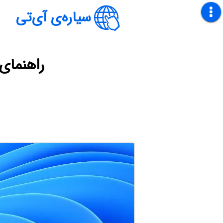
سیاره‌ی آی‌تی
راهنمای رفع ارور s 11