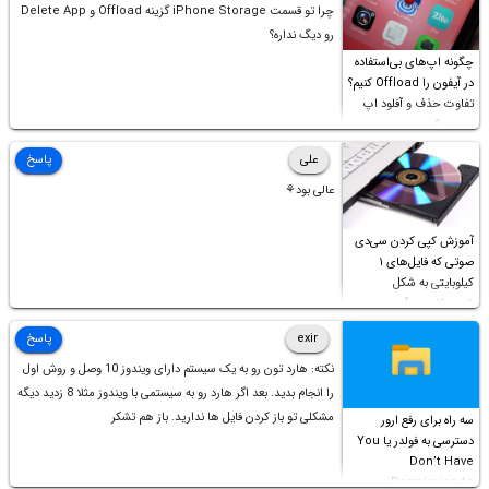
چرا تو قسمت iPhone Storage گزینه Offload و Delete App
رو دیگ نداره؟
چگونه اپ‌های بی‌استفاده
در آیفون را Offload کنیم؟
تفاوت حذف و آفلود اپ
چیست؟
علی
پاسخ
عالی بود⚘
آموزش کپی کردن سی‌دی
صوتی که فایل‌های ۱
کیلوبایتی به شکل
شورت‌کات در آن موجود
است!
exir
پاسخ
نکته: هارد تون رو به یک سیستم دارای ویندوز 10 وصل و روش اول
را انجام بدید. بعد اگر هارد رو به سیستمی با ویندوز مثلا 8 زدید دیگه
مشکلی تو باز کردن فایل ها ندارید. باز هم تشکر
سه راه برای رفع ارور
دسترسی به فولدر یا You
Don’t Have
Permission to