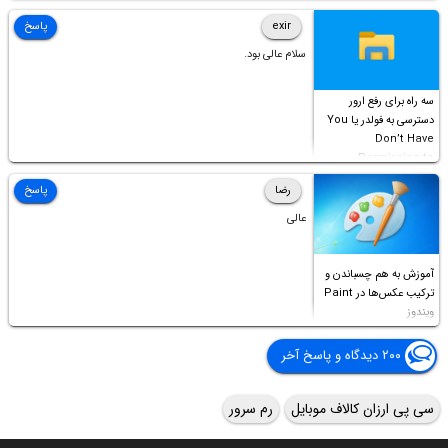
Access this folder
exir
پاسخ
سلام عالی بود.
سه راه برای رفع ارور
دسترسی به فولدر یا You
Don’t Have
Permission to
Access this folder
رضا
پاسخ
عالی
آموزش به هم چسباندن و
ترکیب عکس‌ها در Paint
ویندوز
۲۰۰ دیدگاه و پاسخ آخر
سی پی ارزان کالاف موبایل
رم سرور