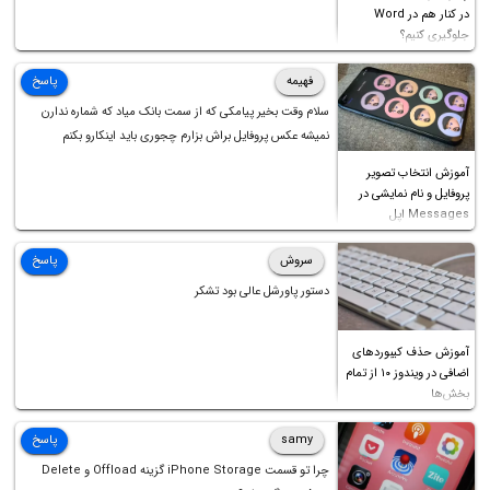
در کنار هم در Word
جلوگیری کنیم؟
فهیمه
پاسخ
سلام وقت بخیر پیامکی که از سمت بانک میاد که شماره ندارن
نمیشه عکس پروفایل براش بزارم چجوری باید اینکارو بکنم
آموزش انتخاب تصویر
پروفایل و نام نمایشی در
Messages اپل
سروش
پاسخ
دستور پاورشل عالی بود تشکر
آموزش حذف کیبوردهای
اضافی در ویندوز ۱۰ از تمام
بخش‌ها
samy
پاسخ
چرا تو قسمت iPhone Storage گزینه Offload و Delete