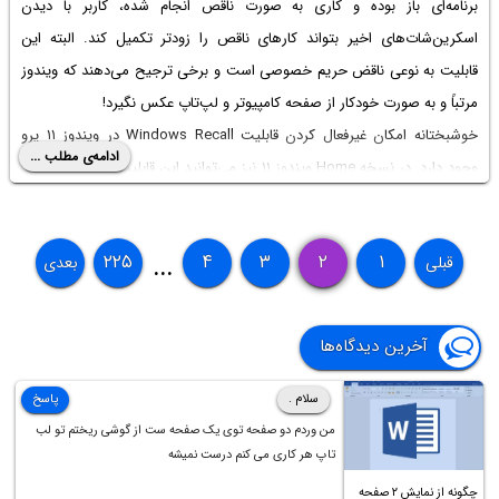
برنامه‌ای باز بوده و کاری به صورت ناقص انجام شده، کاربر با دیدن
اسکرین‌شات‌های اخیر بتواند کارهای ناقص را زودتر تکمیل کند. البته این
قابلیت به نوعی ناقض حریم خصوصی است و برخی ترجیح می‌دهند که ویندوز
مرتباً‌ و به صورت خودکار از صفحه کامپیوتر و لپ‌تاپ عکس نگیرد!
خوشبختانه امکان غیرفعال کردن قابلیت Windows Recall در ویندوز ۱۱ پرو
ادامه‌ی مطلب ...
وجود دارد. در نسخه Home ویندوز ۱۱ نیز می‌توانید این قابلیت را غیرفعال کنید.
در ادامه روش کار را بررسی می‌کنیم.
۲۲۵
۴
۳
۲
۱
قبلی
بعدی
...
آخرین دیدگاه‌ها
سلام .
پاسخ
من وردم دو صفحه توی یک صفحه ست از گوشی ریختم تو لب
تاپ هر کاری می کنم درست نمیشه
چگونه از نمایش ۲ صفحه