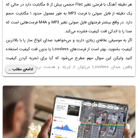
هر دقیقه آهنگ با فرمتی نظیر Flac حجمی بیش از ۵ مگابایت دارد در حالی که
یک دقیقه از فایل صوتی با فرمت MP3 به طور معمول حدود ۱ مگابایت حجم
دارد. در واقع بیشتر فرمتهای فایل صوتی نظیر MP3 و M4A فرمت‌هایی است که
صدا را با اندکی افت کیفیت فشرده می‌کند.
اگر به موسیقی علاقه‌ی زیادی دارید و می‌خواهید صدای انواع ساز را با بالاترین
کیفیت بشنوید، بهتر است از فرمت‌های Lossless یا بدون افت کیفیت استفاده
کنید ولیکن این سوال مهم مطرح می‌شود که آیا برای تجربه کردن کیفیت
واقعی صدای Lossless می‌توان از ایرپاد و هدست بی‌سیم و اسپیکرهای
ادامه‌ی مطلب ...
بلوتوثی استفاده کرد یا خیر؟ در ادامه به این سوال پاسخ می‌دهیم.