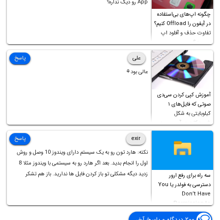
App رو دیگ نداره؟
چگونه اپ‌های بی‌استفاده
در آیفون را Offload کنیم؟
تفاوت حذف و آفلود اپ
چیست؟
علی
پاسخ
عالی بود⚘
آموزش کپی کردن سی‌دی
صوتی که فایل‌های ۱
کیلوبایتی به شکل
شورت‌کات در آن موجود
است!
exir
پاسخ
نکته: هارد تون رو به یک سیستم دارای ویندوز 10 وصل و روش
اول را انجام بدید. بعد اگر هارد رو به سیستمی با ویندوز مثلا 8
زدید دیگه مشکلی تو باز کردن فایل ها ندارید. باز هم تشکر
سه راه برای رفع ارور
دسترسی به فولدر یا You
Don’t Have
Permission to
Access this folder
۲۰۰ دیدگاه و پاسخ آخر