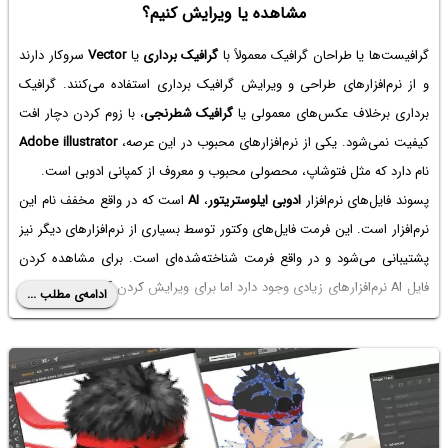
مشاهده یا ویرایش کنیم؟
گرافیست‌ها یا طراحان گرافیک معمولاً با
گرافیک برداری
یا
Vector
سروکار دارند
و از نرم‌افزارهای طراحی و ویرایش گرافیک برداری استفاده می‌کنند. گرافیک
برداری برخلاف عکس‌های معمولی یا
گرافیک شطرنجی
، با زوم کردن دچار افت
کیفیت نمی‌شود. یکی از نرم‌افزارهای محبوب در این عرصه،
Adobe illustrator
نام دارد که مثل فتوشاپ، محصولی محبوب و معروف از کمپانی ادوبی است.
پسوند فایل‌های نرم‌افزار
ادوبی ایلوستریتور
،
AI
است که در واقع مخفف نام این
نرم‌افزار است. این فرمت فایل‌های وکتور توسط بسیاری از نرم‌افزارهای دیگر نیز
پشتیبانی می‌شود و در واقع فرمت شناخته‌شده‌ای است. برای مشاهده کردن
فایل AI نرم‌افزارهای زیادی وجود دارد اما برای ویرایش کردن آن، راهکاری عالی
ادامه‌ی مطلب ...
و کامل وجود ندارد!
در این مقاله با فرمت AI آشنا می‌شویم و نرم‌افزارهایی برای باز کردن این فرمت
به جز ادوبی ایلوستریتور معرفی می‌کنیم.