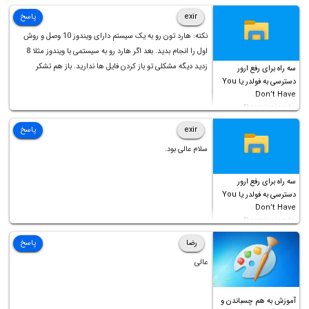
است!
exir
پاسخ
نکته: هارد تون رو به یک سیستم دارای ویندوز 10 وصل و روش
اول را انجام بدید. بعد اگر هارد رو به سیستمی با ویندوز مثلا 8
زدید دیگه مشکلی تو باز کردن فایل ها ندارید. باز هم تشکر
سه راه برای رفع ارور
دسترسی به فولدر یا You
Don’t Have
Permission to
Access this folder
exir
پاسخ
سلام عالی بود.
سه راه برای رفع ارور
دسترسی به فولدر یا You
Don’t Have
Permission to
Access this folder
رضا
پاسخ
عالی
آموزش به هم چسباندن و