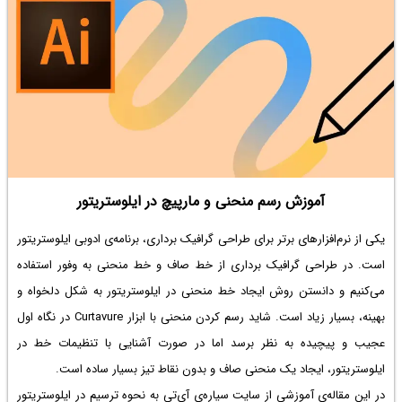
رنگ ها
در طراحی پوستر و بنر برای سایت و نمایشگاه و غیره می‌توانید از ایلوستریتور
استفاده کنید. در این مقاله یک پروژه طراحی ساده در ایلوستریتور را مرور
می‌کنیم که هدف آن ایجاد طرحی است که لوگو یا متن به شکل منحنی تکرار
شود و رنگ آن تغییر کند. در واقع نوشتن متن خمیده با افکت‌های جذاب و
رنگارنگ، یکی از ترندهای طراحی بنر و پوستر در ایلوستریتور است.
با ما در ادامه مطلب همراه باشید تا نحوه پیاده‌سازی تکرار متن با تغییر رنگ در
آموزش رسم منحنی و مارپیچ در ایلوستریتور
برنامه ادوبی ایلوستریتور را بررسی کنیم.
یکی از نرم‌افزارهای برتر برای طراحی گرافیک برداری، برنامه‌ی ادوبی ایلوستریتور
است. در طراحی گرافیک برداری از خط صاف و خط منحنی به وفور استفاده
می‌کنیم و دانستن روش
ایجاد خط منحنی در ایلوستریتور
به شکل دلخواه و
بهینه، بسیار زیاد است. شاید رسم کردن منحنی با ابزار Curtavure در نگاه اول
عجیب و پیچیده به نظر برسد اما در صورت آشنایی با
تنظیمات خط در
ایلوستریتور
، ایجاد یک منحنی صاف و بدون نقاط تیز بسیار ساده است.
در این مقاله‌ی آموزشی از سایت سیاره‌ی آی‌تی به نحوه
ترسیم در ایلوستریتور