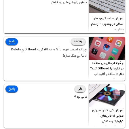
دستور پاورشل عالی بود تشکر
آموزش حذف کیبوردهای
اضافی در ویندوز ۱۰ از تمام
بخش‌ها
samy
پاسخ
چرا تو قسمت iPhone Storage گزینه Offload و Delete
App رو دیگ نداره؟
چگونه اپ‌های بی‌استفاده
در آیفون را Offload کنیم؟
تفاوت حذف و آفلود اپ
چیست؟
علی
پاسخ
عالی بود⚘
آموزش کپی کردن سی‌دی
صوتی که فایل‌های ۱
کیلوبایتی به شکل
شورت‌کات در آن موجود