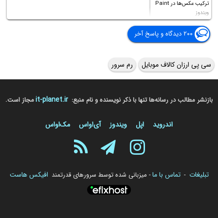
ترکیب عکس‌ها در Paint
ویندوز
۲۰۰ دیدگاه و پاسخ آخر
سی پی ارزان کالاف موبایل
رم سرور
it-planet.ir
بازنشر مطالب در رسانه‌ها تنها با ذکر نویسنده و نام منبع:
مجاز است.
اندروید
اپل
ویندوز
آی‌او‌اس
مک‌او‌اس
تبلیغات
تماس با ما
افیکس هاست
-
- میزبانی شده توسط سرورهای قدرتمند