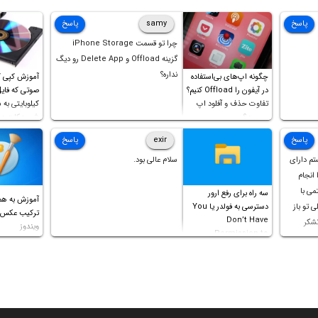
پاسخ
samy
پاسخ
چرا تو قسمت iPhone Storage
گزینه Offload و Delete App رو دیگ
نداره؟
چگونه اپ‌های بی‌استفاده
آموزش کپی 
در آیفون را Offload کنیم؟
تفاوت حذف و آفلود اپ
کیلوبایتی به
چیست؟
شورت‌کات در
است!
پاسخ
exir
پاسخ
تم دارای
سلام عالی بود.
را انجام
می با
سه راه برای رفع ارور
آموزش به هم
مشکلی تو باز
دسترسی به فولدر یا You
Don’t Have
تشکر
ویندوز
Permission to
Access this folder