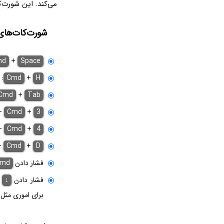
می‌کند. این شورت‌ک
شورت‌کات‌های 
md
+
Space
H
+
Cmd
:
Cmd
+
Tab
+
Cmd
+
3
+
Cmd
+
4
+
Cmd
+
D
فشار دادن
md
فشار دادن
↓
و
برای اموری مثل