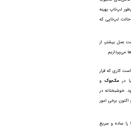
ور لپ‌تاپ بهینه
حالت لپ‌تاپی که
عت عمل بیشتر، از
است کاری که قرار
یا در
مک‌بوک
و
. خوشبختانه در
اکنون برخی امور
را ساده و سریع