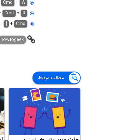
:
Cmd
+
W
:
Cmd
+
R
Cmd
+
[
: 
howtogeek
مطالب مرتبط
چگونه همه‌ی عکس‌های ارسال و