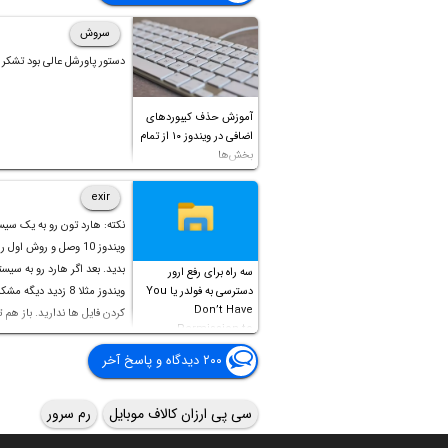
سروش
دستور پاورشل عالی بود تشکر
آموزش حذف کیبوردهای
اضافی در ویندوز ۱۰ از تمام
بخش‌ها
exir
نکته: هارد تون رو به یک سیس
ویندوز 10 وصل و روش اول 
بدید. بعد اگر هارد رو به سیست
سه راه برای رفع ارور
دسترسی به فولدر یا You
ویندوز مثلا 8 زدید دیگه 
Don’t Have
کردن فایل ها ندارید. باز هم 
Permission to
Access this folder
۲۰۰ دیدگاه و پاسخ آخر
سی پی ارزان کالاف موبایل
رم سرور