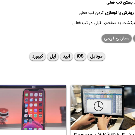
بستن تب
فعلی
ریفرش
یا
نوسازی
کردن تب فعلی
برگشت به صفحه‌ی قبلی در تب فعلی
سیاره‌ی ‌آی‌تی
موبایل
iOS
آیپد
اپل
کیبورد
آموزش کار با AutoSum یا جمع خودکار