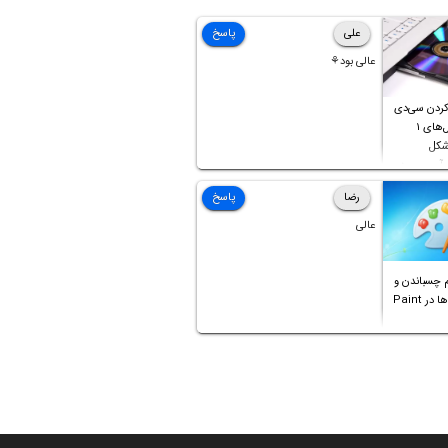
علی
پاسخ
عالی بود⚘
کردن سی‌دی
صوتی که فایل‌های ۱
 شکل
 آن موجود
رضا
پاسخ
عالی
 چسباندن و
ترکیب عکس‌ها در Paint