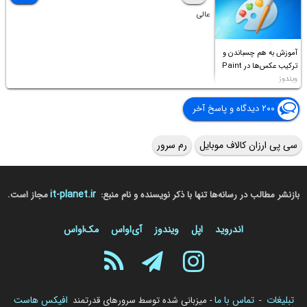
عالی
آموزش به هم چسباندن و
ترکیب عکس‌ها در Paint
ویندوز
۲۰۰ دیدگاه و پاسخ آخر
سی پی ارزان کالاف موبایل
رم سرور
it-planet.ir
بازنشر مطالب در رسانه‌ها تنها با ذکر نویسنده و نام منبع:
مجاز است.
اندروید
اپل
ویندوز
آی‌او‌اس
مک‌او‌اس
تبلیغات
تماس با ما
افیکس هاست
-
- میزبانی شده توسط سرورهای قدرتمند