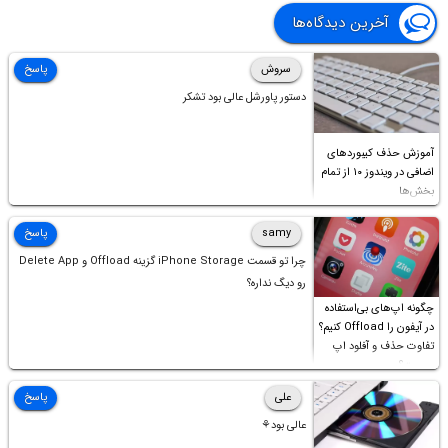
آخرین دیدگاه‌ها
سروش
پاسخ
دستور پاورشل عالی بود تشکر
آموزش حذف کیبوردهای
اضافی در ویندوز ۱۰ از تمام
بخش‌ها
samy
پاسخ
چرا تو قسمت iPhone Storage گزینه Offload و Delete App
رو دیگ نداره؟
چگونه اپ‌های بی‌استفاده
در آیفون را Offload کنیم؟
تفاوت حذف و آفلود اپ
چیست؟
علی
پاسخ
عالی بود⚘