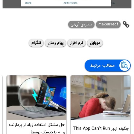
makeuseof
سیاره‌ی ‌آی‌تی
موبایل
نرم افزار
پیام رسان
تلگرام
مطالب مرتبط
حل مشکل استفاده زیاد از پردازنده
چ
چگونه ارور This App Can’t Run
و رم یا دیسک توسط
گ