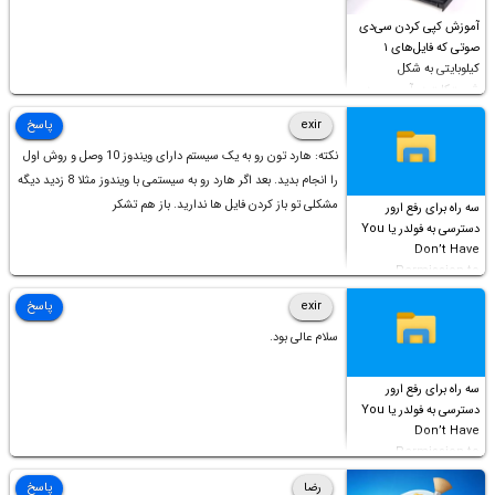
آموزش کپی کردن سی‌دی
صوتی که فایل‌های ۱
کیلوبایتی به شکل
شورت‌کات در آن موجود
است!
exir
پاسخ
نکته: هارد تون رو به یک سیستم دارای ویندوز 10 وصل و روش اول
را انجام بدید. بعد اگر هارد رو به سیستمی با ویندوز مثلا 8 زدید دیگه
مشکلی تو باز کردن فایل ها ندارید. باز هم تشکر
سه راه برای رفع ارور
دسترسی به فولدر یا You
Don’t Have
Permission to
Access this folder
exir
پاسخ
سلام عالی بود.
سه راه برای رفع ارور
دسترسی به فولدر یا You
Don’t Have
Permission to
Access this folder
رضا
پاسخ