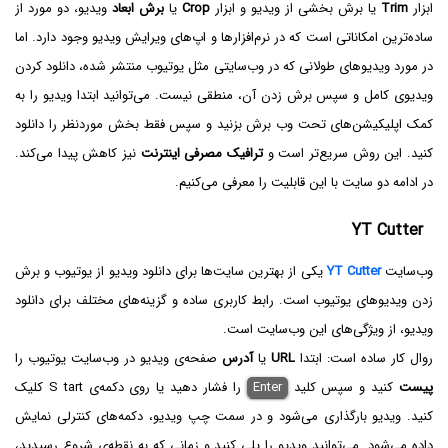
ابزار
Trim
یا برش بخشی از ویدیو و ابزار
Crop
یا
برش ابعاد
ویدیو، دو مورد از
ساده‌ترین امکاناتی است که در نرم‌افزارها و اپ‌های ویرایش ویدیو وجود دارد. اما
در مورد ویدیوهای طولانی که در وب‌سایتی مثل یوتیوب منتشر شده، دانلود کردن
ویدیوی کامل و سپس برش زدن آن، منطقی نیست. می‌توانید ابتدا ویدیو را به
کمک اپلیکیشن‌های تحت وب برش بزنید و سپس فقط بخش موردنظر را دانلود
کنید. این روش سریع‌تر است و
ترافیک مصرفی اینترنت
نیز کاهش پیدا می‌کند.
در ادامه دو سایت با این قابلیت را معرفی می‌کنیم.
YT Cutter
وب‌سایت
YT Cutter
یکی از بهترین سایت‌ها برای دانلود ویدیو از یوتیوب و برش
زدن ویدیوهای یوتیوب است. رابط کاربری ساده و گزینه‌های مختلف برای دانلود
ویدیو، از ویژگی‌های این وب‌سایت است.
روال کار ساده است: ابتدا
URL
یا
آدرس
صفحه‌ی ویدیو در وب‌سایت یوتیوب را
پیست
کنید و سپس کلید
Enter
را فشار دهید یا روی دکمه‌ی S tart کلیک
کنید. ویدیو بارگذاری می‌شود و در سمت چپ ویدیو، دکمه‌های کنترلی نمایش
داده می‌شود. می‌توانید ویدیو را پلی کنید و زمانی که به نقطه‌ی شروع رسیدید،