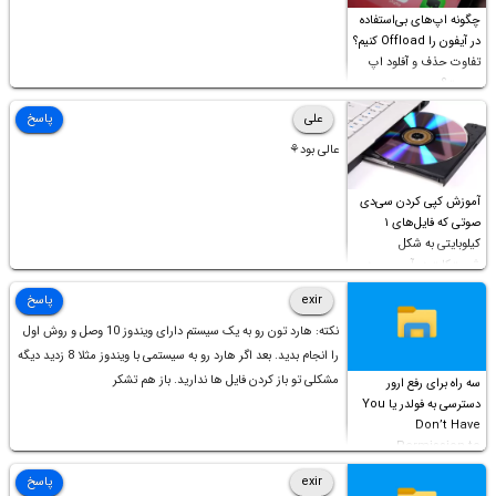
چگونه اپ‌های بی‌استفاده
در آیفون را Offload کنیم؟
تفاوت حذف و آفلود اپ
چیست؟
علی
پاسخ
عالی بود⚘
آموزش کپی کردن سی‌دی
صوتی که فایل‌های ۱
کیلوبایتی به شکل
شورت‌کات در آن موجود
است!
exir
پاسخ
نکته: هارد تون رو به یک سیستم دارای ویندوز 10 وصل و روش اول
را انجام بدید. بعد اگر هارد رو به سیستمی با ویندوز مثلا 8 زدید دیگه
مشکلی تو باز کردن فایل ها ندارید. باز هم تشکر
سه راه برای رفع ارور
دسترسی به فولدر یا You
Don’t Have
Permission to
Access this folder
exir
پاسخ