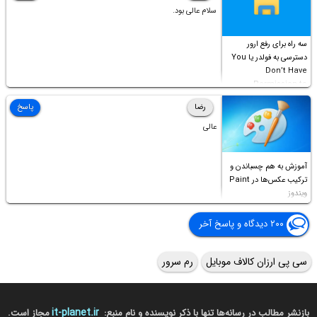
سلام عالی بود.
سه راه برای رفع ارور
دسترسی به فولدر یا You
Don’t Have
Permission to
Access this folder
رضا
پاسخ
عالی
آموزش به هم چسباندن و
ترکیب عکس‌ها در Paint
ویندوز
۲۰۰ دیدگاه و پاسخ آخر
سی پی ارزان کالاف موبایل
رم سرور
it-planet.ir
بازنشر مطالب در رسانه‌ها تنها با ذکر نویسنده و نام منبع:
مجاز است.