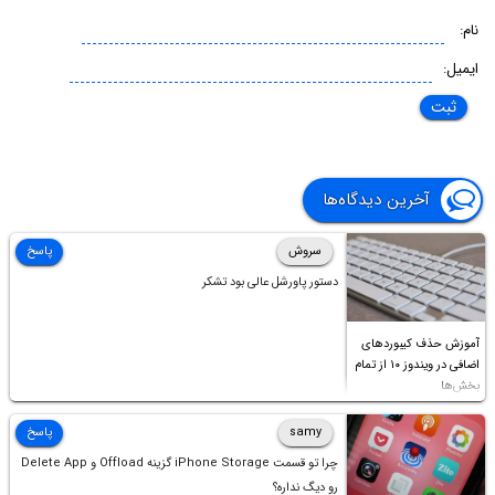
نام:
ایمیل:
آخرین دیدگاه‌ها
سروش
پاسخ
دستور پاورشل عالی بود تشکر
آموزش حذف کیبوردهای
اضافی در ویندوز ۱۰ از تمام
بخش‌ها
samy
پاسخ
چرا تو قسمت iPhone Storage گزینه Offload و Delete App
رو دیگ نداره؟