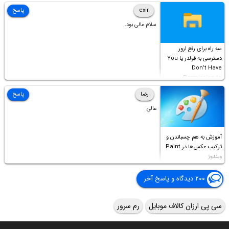
Access this folder
exir
پاسخ
سلام عالی بود.
سه راه برای رفع ارور
دسترسی به فولدر یا You
Don’t Have
Permission to
Access this folder
رضا
پاسخ
عالی
آموزش به هم چسباندن و
ترکیب عکس‌ها در Paint
ویندوز
۲۰۰ دیدگاه و پاسخ آخر
سی پی ارزان کالاف موبایل
رم سرور