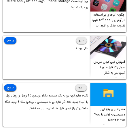
چرا تو قسمت iPhone Storage گزینه Offload و Delete App
رو دیگ نداره؟
چگونه اپ‌های بی‌استفاده
در آیفون را Offload کنیم؟
تفاوت حذف و آفلود اپ
چیست؟
علی
پاسخ
عالی بود⚘
آموزش کپی کردن سی‌دی
صوتی که فایل‌های ۱
کیلوبایتی به شکل
شورت‌کات در آن موجود
است!
exir
پاسخ
نکته: هارد تون رو به یک سیستم دارای ویندوز 10 وصل و روش اول
را انجام بدید. بعد اگر هارد رو به سیستمی با ویندوز مثلا 8 زدید دیگه
مشکلی تو باز کردن فایل ها ندارید. باز هم تشکر
سه راه برای رفع ارور
دسترسی به فولدر یا You
Don’t Have
Permission to