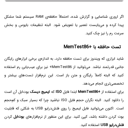
اگر اروری شناسایی و گزارش شده، احتمالاً حافظه‌ی RAM سیستم شما مشکل
پیدا کرده و می‌بایست تعمیر یا تعویض شود. البته تنظیمات بایوس و بخش
سرعت رم را نیز چک کنید.
تست حافظه با
MemTest86+
شاید ابزاری که ویندوز برای تست حافظه دارد، به اندازه‌ی برخی ابزارهای رایگان
جانبی قدرتمند نباشد. می‌توانید از MemTest86+ نیز برای عیب‌یابی رم استفاده
کنید که البته کاملاً رایگان و متن باز است. این نرم‌افزار تست‌های بیشتر و
تخصصی‌تری انجام می‌دهد.
برای استفاده از
MemTest86+
ابتدا فایل
ISO
که
ایمیج دیسک
بوت‌ابل آن است
را دانلود کنید. البته نگران حجم فایل ISO نباشید چرا که بسیار سبک و کم‌حجم
است. اکنون می‌توانید فایل ایمیج را روی فلش‌درایو USB به شکلی که قابلیت
بوت کردن داشته باشد، کپی کنید. برای این منظور از نرم‌افزارهای
بوت‌ابل
کردن
فلش‌درایو USB
استفاده کنید.