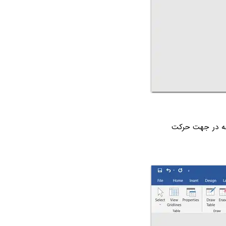
Text Directio کلیک کنید. به این ترتیب متن همه‌ی سلول‌ها ۹۰ درجه در جهت حرکت