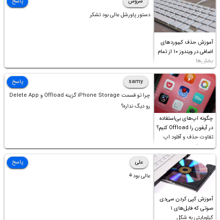
سروش
پاسخ
دستور پاورشل عالی بود تشکر
آموزش حذف کیبوردهای
اضافی در ویندوز ۱۰ از تمام
بخش‌ها
samy
پاسخ
چرا تو قسمت iPhone Storage گزینه Offload و Delete App
رو دیگ نداره؟
چگونه اپ‌های بی‌استفاده
در آیفون را Offload کنیم؟
تفاوت حذف و آفلود اپ
چیست؟
علی
پاسخ
عالی بود⚘
آموزش کپی کردن سی‌دی
صوتی که فایل‌های ۱
کیلوبایتی به شکل