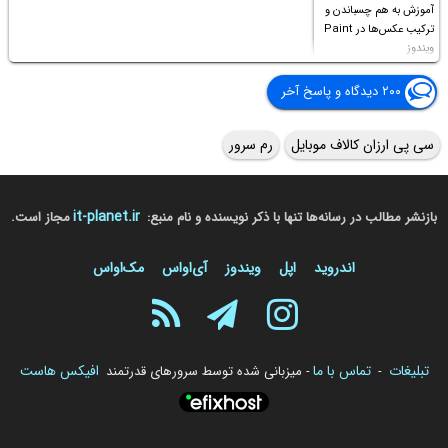
آموزش به هم چسباندن و
ترکیب عکس‌ها در Paint
ویندوز
۲۰۰ دیدگاه و پاسخ آخر
سی پی ارزان کالاف موبایل
رم سرور
it-planet.ir
بازنشر مطالب در رسانه‌ها تنها با ذکر نویسنده و نام منبع:
مجاز است.
اندروید
اپل
ویندوز
آی‌او‌اس
مک‌او‌اس
تبلیغات
تماس با ما
افیکس هاست
-
- میزبانی شده توسط سرورهای قدرتمند