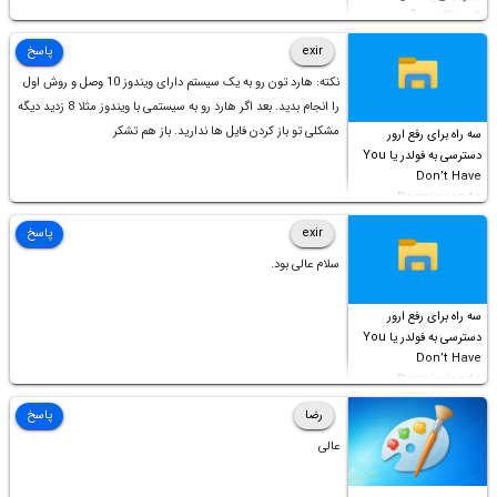
شورت‌کات در آن موجود
است!
exir
پاسخ
نکته: هارد تون رو به یک سیستم دارای ویندوز 10 وصل و روش اول
را انجام بدید. بعد اگر هارد رو به سیستمی با ویندوز مثلا 8 زدید دیگه
مشکلی تو باز کردن فایل ها ندارید. باز هم تشکر
سه راه برای رفع ارور
دسترسی به فولدر یا You
Don’t Have
Permission to
Access this folder
exir
پاسخ
سلام عالی بود.
سه راه برای رفع ارور
دسترسی به فولدر یا You
Don’t Have
Permission to
Access this folder
رضا
پاسخ
عالی