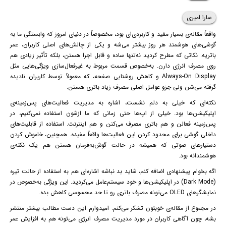
سارا امیری
واقعاً مقاله‌ی بسیار مفید و کاربردی‌ای بود، مخصوصاً در دنیای امروز که وابستگی ما به
گوشی‌های هوشمند هر روز بیشتر می‌شه و یکی از چالش‌های اصلی کاربران، عمر
باتریه. نکاتی که مطرح کردید نه‌تنها ساده و قابل اجرا هستن، بلکه تأثیر زیادی هم
روی مصرف انرژی دارن. به‌خصوص قسمت مربوط به غیرفعال‌سازی ویژگی‌هایی مثل
Always-On Display و کاهش روشنایی صفحه، که معمولاً توسط کاربران نادیده
گرفته می‌شن ولی جزو عوامل اصلی مصرف زیاد باتری هستن.
نکته‌ای که خیلی به دلم نشست، اشاره به مدیریت فعالیت‌های پس‌زمینه‌ی
اپلیکیشن‌ها بود. خیلی از اپ‌ها حتی زمانی که ما ازشون استفاده نمی‌کنیم، در
پس‌زمینه فعالن و هم باتری مصرف می‌کنن و هم اینترنت. استفاده از قابلیت‌های
داخلی گوشی برای محدود کردن این فعالیت‌ها واقعاً مفیده. همچنین، خاموش کردن
دستیارهای صوتی که همیشه در حالت گوش‌به‌فرمان هستن هم یک نکته‌ی
هوشمندانه بود.
اگه بخوام پیشنهادی اضافه کنم، شاید بد نباشه اشاره‌ای هم به استفاده از حالت تیره
(Dark Mode) در اپلیکیشن‌ها و خود سیستم‌عامل می‌کردید. این ویژگی به‌خصوص در
نمایشگرهای OLED می‌تونه مصرف باتری رو تا حد محسوسی کاهش بده.
در مجموع از مقاله‌ی خوبتون تشکر می‌کنم. امیدوارم این دست مطالب بیشتر منتشر
بشه، چون آگاهی کاربران در مورد مدیریت مصرف انرژی می‌تونه هم به افزایش عمر