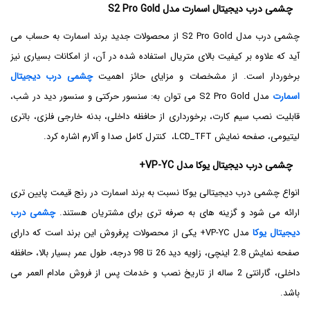
چشمی درب دیجیتال اسمارت مدل S2 Pro Gold
چشمی درب مدل S2 Pro Gold از محصولات جدید برند اسمارت به حساب می
آید که علاوه بر کیفیت بالای متریال استفاده شده در آن، از امکانات بسیاری نیز
برخوردار است. از مشخصات و مزایای حائز اهمیت
چشمی درب دیجیتال
اسمارت
مدل S2 Pro Gold می توان به: سنسور حرکتی و سنسور دید در شب،
قابلیت نصب سیم کارت، برخورداری از حافظه داخلی، بدنه خارجی فلزی، باتری
لیتیومی، صفحه نمایش LCD_TFT، کنترل کامل صدا و آلارم اشاره کرد.
چشمی درب دیجیتال یوکا مدل VP-YC+
انواع چشمی درب دیجیتالی یوکا نسبت به برند اسمارت در رنج قیمت پایین تری
ارائه می شود و گزینه های به صرفه تری برای مشتریان هستند.
چشمی درب
دیجیتال یوکا
مدل VP-YC+ یکی از محصولات پرفروش این برند است که دارای
صفحه نمایش 2.8 اینچی، زاویه دید 26 تا 98 درجه، طول عمر بسیار بالا، حافظه
داخلی، گارانتی 2 ساله از تاریخ نصب و خدمات پس از فروش مادام العمر می
باشد.