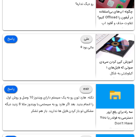
رو دیگ نداره؟
چگونه اپ‌های بی‌استفاده
در آیفون را Offload کنیم؟
تفاوت حذف و آفلود اپ
چیست؟
علی
پاسخ
عالی بود⚘
آموزش کپی کردن سی‌دی
صوتی که فایل‌های ۱
کیلوبایتی به شکل
شورت‌کات در آن موجود
است!
exir
پاسخ
نکته: هارد تون رو به یک سیستم دارای ویندوز 10 وصل و روش اول
را انجام بدید. بعد اگر هارد رو به سیستمی با ویندوز مثلا 8 زدید دیگه
مشکلی تو باز کردن فایل ها ندارید. باز هم تشکر
سه راه برای رفع ارور
دسترسی به فولدر یا You
Don’t Have
Permission to
Access this folder