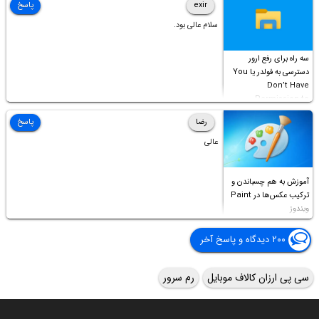
exir
پاسخ
سلام عالی بود.
سه راه برای رفع ارور
دسترسی به فولدر یا You
Don’t Have
Permission to
Access this folder
رضا
پاسخ
عالی
آموزش به هم چسباندن و
ترکیب عکس‌ها در Paint
ویندوز
۲۰۰ دیدگاه و پاسخ آخر
سی پی ارزان کالاف موبایل
رم سرور