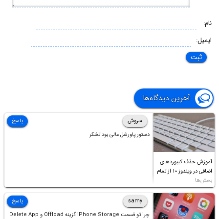
نام:
ایمیل:
آخرین دیدگاه‌ها
سروش
پاسخ
دستور پاورشل عالی بود تشکر
آموزش حذف کیبوردهای
اضافی در ویندوز ۱۰ از تمام
بخش‌ها
samy
پاسخ
چرا تو قسمت iPhone Storage گزینه Offload و Delete App