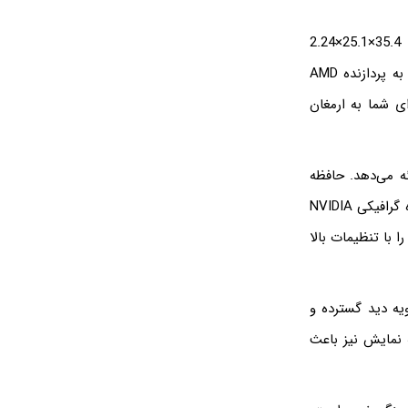
لپ تاپ ایسوس TUF Gaming FA507NV DH با طراحی مدرن، وزن 2.2 کیلوگرم و ابعاد 35.4×25.1×2.24
سانتی‌متر، یک لپ تاپ قدرتمند و ایده‌آل برای بازی و کارهای گرافیکی است. این لپ تاپ به پردازنده AMD
 برای شما به ارمغان
ا ارائه می‌دهد. حافظه
داخلی 1 ترابایت SSD آن نیز فضای ذخیره‌سازی پرسرعتی را برای شما فراهم می‌کند. پردازنده گرافیکی NVIDIA
ی‌ها را با تنظیمات بالا
از نوع IPS است و با ارائه زاویه دید گسترده و
ت. نرخ تازه‌سازی 144 هرتز این صفحه نمایش نیز باعث