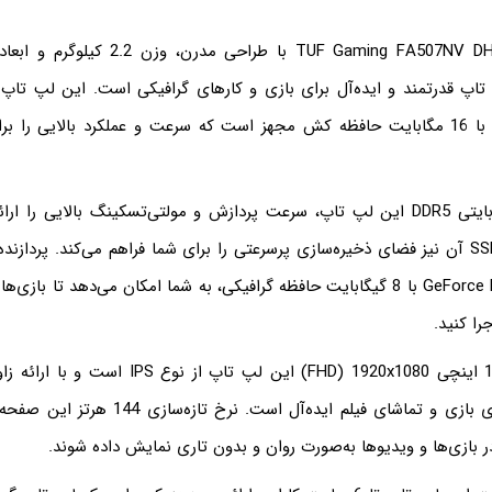
Ryzen 7 7735HS با 16 مگابایت حافظه کش مجهز است که سرعت و عملکرد بالایی را
حافظه رم 16 گیگابایتی DDR5 این لپ تاپ، سرعت پردازش و مولتی‌تسکینگ بالایی ر
GeForce RTX 4060 GDDR6 با 8 گیگابایت حافظه گرافیکی، به شما امکان می‌دهد تا باز
را کنید.
صفحه نمایش 15.6 اینچی FHD) 1920x1080) این لپ تاپ 
رنگ‌های دقیق، برای بازی و تماشای فیلم ایده‌آل اس
ر بازی‌ها و ویدیوها به‌صورت روان و بدون تاری نمایش داده شوند.