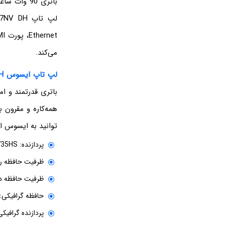
می‌کند.
لپ تاپ ایسوس TUF Gaming FA507NV DH
باتری قدرتمند و ا
توانید به ایسوس ای
پردازنده: AMD Ryzen 7 7735HS
ظرفیت حافظه رم: 16 گیگابایت
ظرفیت حافظه داخلی: 1 ت
حافظه گرافیکی: 8 گیگابای
پردازنده گرافیکی:  GeForce RTX 4060 GDDR6