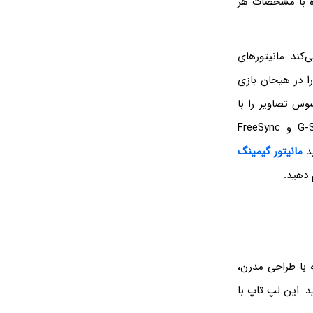
پ تاپ های گیمینگ تا 60 میلیون را همراه با مشخصات هر
‌کند. مانیتورهای
را در هیجان بازی
1 تا 360 هرتز، مانیتورهای ایسوس تصاویر را با
جزئیات خیره‌کننده به نمایش می‌گذارند. مانیتورهای ایسوس از فناوری‌هایی مانند G-Sync و FreeSync
ید
مانیتور گیمینگ
 دهید.
 است که با طراحی مدرن،
د. این لپ تاپ با