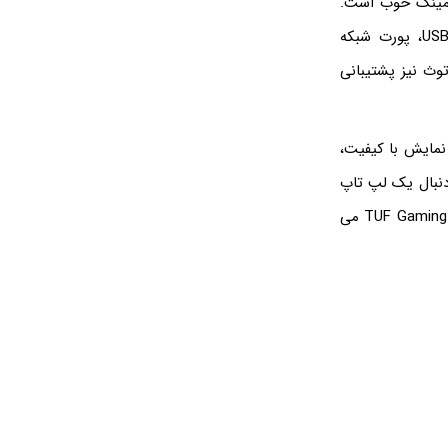
 لپ تاپ گیمینگ خوب است.
لپ تاپ TUF Gaming FA507NV DH به وبکم، دو پورت USB Type-C، دو پورت USB 3.2، پورت شبکه
یکر و جک هدفون مجهز شده است. این لپ تاپ از Wi-Fi و بلوتوث نیز پشتیبانی
نمایش با کیفیت،
 دنبال یک لپ تاپ
همه‌کاره و مقرون به صرفه هستند. برای خرید راحت و امن لپ تاپ گیمینگ TUF Gaming FA507NV DH می