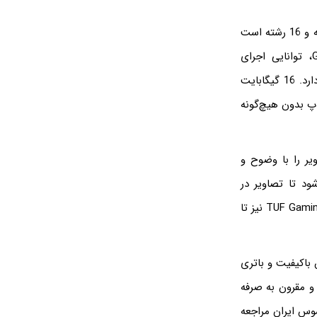
قلب تپنده‌ی TUF Gaming FA617NS، پردازنده‌ی قدرتمند AMD Ryzen 7 7735HS با 8 هسته و 16 رشته است
که به همراه کارت گرافیک AMD Radeon RX 7600S با 8 گیگابایت حافظه‌ی GDDR6، توانایی اجرای
سنگین‌ترین پردازش‌ها و جدیدترین بازی‌های روز دنیا را با تنظیمات بالا و بدون افت فریم دارد. 16 گیگابایت
تاپ بدون هیچ‌گونه
ن لپ تاپ با رزولوشن WUXGA) 1920×1200) و پنل IPS، تصاویر را با وضوح و
نیز باعث می‌شود تا تصاویر در
بازی‌ها و ویدیوها به‌صورت روان و بدون تاری نمایش داده شوند. باتری 90 وات TUF Gaming FA617NS نیز تا
ه‌نمایش باکیفیت و باتری
 و مقرون به صرفه
T می توانید به سایت ایسوس ایران مراجعه