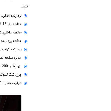
کنید.
پردازنده اصلی: AMD Ryzen 7 7735HS
حافظه رم: 16 گیگابایت DDR5
حافظه داخلی: 512 گیگابایت SSD
حافظه پردازنده گرافیکی
پردازنده گرافیکی: Radeon RX 7600S
اندازه صفحه نمایش: 
رزولوشن: WUXGA 1920x1200
وزن: 2.2 کیلوگرم
ظرفیت باتری: 90 وات ساعت