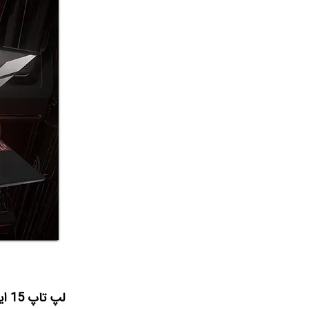
لپ تاپ 15 اینچی ایسوس مدل TUF Gaming FA507NV DH