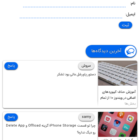
نام:
ایمیل:
آخرین دیدگاه‌ها
سروش
پاسخ
دستور پاورشل عالی بود تشکر
آموزش حذف کیبوردهای
اضافی در ویندوز ۱۰ از تمام
بخش‌ها
samy
پاسخ
چرا تو قسمت iPhone Storage گزینه Offload و Delete App
رو دیگ نداره؟