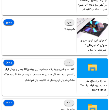
چگونه اپ‌های بی‌استفاده
در آیفون را Offload کنیم؟
تفاوت حذف و آفلود اپ
چیست؟
علی
پاسخ
عالی بود⚘
آموزش کپی کردن سی‌دی
صوتی که فایل‌های ۱
کیلوبایتی به شکل
شورت‌کات در آن موجود
است!
exir
پاسخ
نکته: هارد تون رو به یک سیستم دارای ویندوز 10 وصل و روش اول
را انجام بدید. بعد اگر هارد رو به سیستمی با ویندوز مثلا 8 زدید دیگه
مشکلی تو باز کردن فایل ها ندارید. باز هم تشکر
سه راه برای رفع ارور
دسترسی به فولدر یا You
Don’t Have
Permission to
Access this folder
exir
پاسخ
سلام عالی بود.