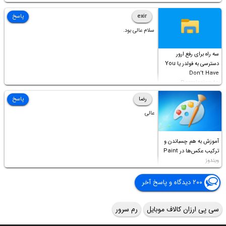
Permission to
Access this folder
exir
پاسخ
سلام عالی بود.
سه راه برای رفع ارور
دسترسی به فولدر یا You
Don’t Have
Permission to
Access this folder
رضا
پاسخ
عالی
آموزش به هم چسباندن و
ترکیب عکس‌ها در Paint
ویندوز
۲۰۰ دیدگاه و پاسخ آخر
سی پی ارزان کالاف موبایل
رم سرور