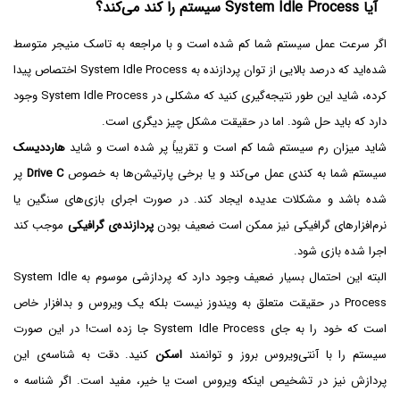
آیا System Idle Process سیستم را کند می‌کند؟
اگر سرعت عمل سیستم شما کم شده است و با مراجعه به تاسک منیجر متوسط
شده‌اید که درصد بالایی از توان پردازنده به System Idle Process اختصاص پیدا
کرده، شاید این طور نتیجه‌گیری کنید که مشکلی در System Idle Process وجود
دارد که باید حل شود. اما در حقیقت مشکل چیز دیگری است.
شاید میزان رم سیستم شما کم است و تقریباً پر شده است و شاید
هارددیسک
سیستم شما به کندی عمل می‌کند و یا برخی پارتیشن‌ها به خصوص
Drive C
پر
شده باشد و مشکلات عدیده ایجاد کند. در صورت اجرای بازی‌های سنگین یا
نرم‌افزارهای گرافیکی نیز ممکن است ضعیف بودن
پردازنده‌ی گرافیکی
موجب کند
اجرا شده بازی شود.
البته این احتمال بسیار ضعیف وجود دارد که پردازشی موسوم به System Idle
Process در حقیقت متعلق به ویندوز نیست بلکه یک ویروس و بدافزار خاص
است که خود را به جای System Idle Process جا زده است! در این صورت
سیستم را با آنتی‌ویروس بروز و توانمند
اسکن
کنید. دقت به شناسه‌ی این
پردازش نیز در تشخیص اینکه ویروس است یا خیر، مفید است. اگر شناسه ۰