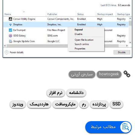
howtogeek
سیاره‌ی ‌آی‌تی
دانشنامه
نرم افزار
SSD
پردازنده
رم
مایکروسافت
هارددیسک
ویندوز
مطالب مرتبط