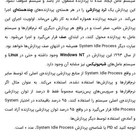
سیستم عامل ایجاد شده تا پردازنده مشغول کار باشد و سیستم متوقف نشود.
این پردازش یک
ترد پردازشی
را در هر هسته‌ی پردازنده‌های
چندهسته‌ای
اجرا
می‌کند. در نتیجه پردازنده همواره آماده به کار باقی می‌ماند. اولویت اجرای این
پردازش خاص، صفر است و در واقع هر پردازش دیگری که نرم‌افزارها و سیستم
عامل به پردازنده محول کنند، در ابتدای
صف
قرار می‌گیرد و اجرا می‌شود. به
عبارت دیگر System Idle Process همیشه در انتهای صف پردازش‌ها خواهد بود.
از سال ۱۹۹۳ این پردازش در
Windows NT
وجود داشته و حتی در
Linux
و
سیستم عامل‌های
شبه‌یونیکس
نیز مشابه آن وجود دارد.
در واقع System Idle Process از منابع پردازشی پردازنده‌ی اصلی که توسط سایر
نرم‌افزارها و پردازش‌ها استفاده نشده، استفاده می‌کند. به عنوان مثال اگر
نرم‌افزارها و سرویس‌های پس‌زمینه مجموعاً فقط ۵ درصد از توان پردازشی
پردازنده‌ی اصلی سیستم را استفاده کنند، ۹۵ درصد باقیمانده در اختیار System
Idle Process قرار می‌گیرد و در واقع ۹۵ درصد توان پردازشی پردازنده آزاد است
و آماده‌ی استفاده توسط دیگر پردازش‌ها.
توجه کنید که PID یا شناسه‌ی پردازش System Idle Process، عدد ۰ است.