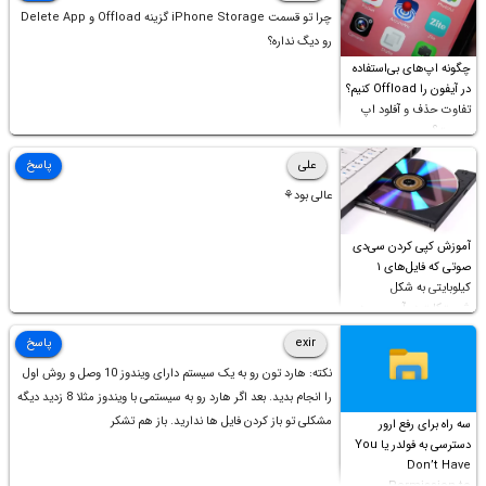
چرا تو قسمت iPhone Storage گزینه Offload و Delete App
رو دیگ نداره؟
چگونه اپ‌های بی‌استفاده
در آیفون را Offload کنیم؟
تفاوت حذف و آفلود اپ
چیست؟
علی
پاسخ
عالی بود⚘
آموزش کپی کردن سی‌دی
صوتی که فایل‌های ۱
کیلوبایتی به شکل
شورت‌کات در آن موجود
است!
exir
پاسخ
نکته: هارد تون رو به یک سیستم دارای ویندوز 10 وصل و روش اول
را انجام بدید. بعد اگر هارد رو به سیستمی با ویندوز مثلا 8 زدید دیگه
مشکلی تو باز کردن فایل ها ندارید. باز هم تشکر
سه راه برای رفع ارور
دسترسی به فولدر یا You
Don’t Have