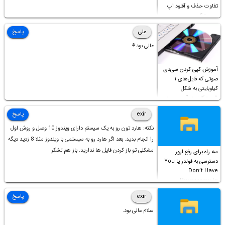
تفاوت حذف و آفلود اپ
چیست؟
علی
پاسخ
عالی بود⚘
آموزش کپی کردن سی‌دی
صوتی که فایل‌های ۱
کیلوبایتی به شکل
شورت‌کات در آن موجود
است!
exir
پاسخ
نکته: هارد تون رو به یک سیستم دارای ویندوز 10 وصل و روش اول
را انجام بدید. بعد اگر هارد رو به سیستمی با ویندوز مثلا 8 زدید دیگه
مشکلی تو باز کردن فایل ها ندارید. باز هم تشکر
سه راه برای رفع ارور
دسترسی به فولدر یا You
Don’t Have
Permission to
Access this folder
exir
پاسخ
سلام عالی بود.