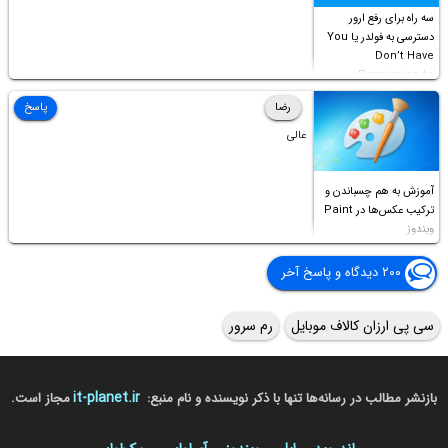
سه راه برای رفع ارور
دسترسی به فولدر یا You
Don’t Have
Permission to
Access this folder
رضا
پاسخ
عالی
آموزش به هم چسباندن و
ترکیب عکس‌ها در Paint
ویندوز
۲۰۰ دیدگاه و پاسخ آخر
سی پی ارزان کالاف موبایل
رم سرور
it-planet.ir
بازنشر مطالب در رسانه‌ها تنها با ذکر نویسنده و نام منبع:
مجاز است.