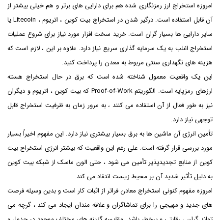
امروزه استخراج ارز رمزنگاری شده هم برای دارایی های برتر و هم خیلی بیشتر از
آن قابل استفاده است. درگیر شدن در استخراج بیت کوین ، اتریوم ، Litecoin یا
سایر دارایی ها بسیار گران است. خرید سخت افزار مورد نیاز برای شروع عملیات
استخراج اغلب به یک سرمایه گذاری سریع نیاز دارد. علاوه بر این ، لازم است که
هزینه های نگهداری سنتی مربوط به معدن را پرداخت کنید.
این یک واقعیت معمول شناخته شده است که برق در حال استخراج هسته
ارزهای رمزپایه است. الگوریتم Proof-of-Work که بیت کوین ، اتریوم و دیگران
نیز به طور فعال از آن استفاده می کنند ، به مرور زمان به ظرفیت استخراج قابل
توجهی نیاز دارد.
تأمین انرژی آن ماشین ها به برق بسیار بیشتری نیاز دارد. این مفهوم اخیراً بسیار
مورد بررسی قرار گرفته است. علی رغم این واقعیت که بیشتر انرژی استخراج بیت
کوین از منابع تجدیدپذیر تأمین می شود ، حتی الون ماسک از شبکه بیت کوین
به دلیل تأثیر شدید آن بر محیط زیست انتقاد می کند.
امروزه مفهوم کنونی استخراج معادن فراتر از اثبات کار است و بدین وسیله فرصت
های جدید و مهیجی را برای تماشاگران و علاقه مندان ایجاد می کند ، گرچه می
تواند گران ، رقابتی و پرخطر باشد. مقایسه گزینه های مختلف موجود در جدول و