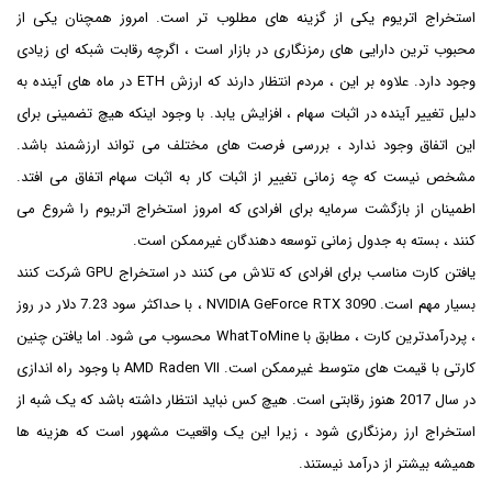
استخراج اتریوم یکی از گزینه های مطلوب تر است. امروز همچنان یکی از
محبوب ترین دارایی های رمزنگاری در بازار است ، اگرچه رقابت شبکه ای زیادی
وجود دارد. علاوه بر این ، مردم انتظار دارند که ارزش ETH در ماه های آینده به
دلیل تغییر آینده در اثبات سهام ، افزایش یابد. با وجود اینکه هیچ تضمینی برای
این اتفاق وجود ندارد ، بررسی فرصت های مختلف می تواند ارزشمند باشد.
مشخص نیست که چه زمانی تغییر از اثبات کار به اثبات سهام اتفاق می افتد.
اطمینان از بازگشت سرمایه برای افرادی که امروز استخراج اتریوم را شروع می
کنند ، بسته به جدول زمانی توسعه دهندگان غیرممکن است.
یافتن کارت مناسب برای افرادی که تلاش می کنند در استخراج GPU شرکت کنند
بسیار مهم است. NVIDIA GeForce RTX 3090 ، با حداکثر سود 7.23 دلار در روز
، پردرآمدترین کارت ، مطابق با WhatToMine محسوب می شود. اما یافتن چنین
کارتی با قیمت های متوسط ​​غیرممکن است. AMD Raden VII با وجود راه اندازی
در سال 2017 هنوز رقابتی است. هیچ کس نباید انتظار داشته باشد که یک شبه از
استخراج ارز رمزنگاری شود ، زیرا این یک واقعیت مشهور است که هزینه ها
همیشه بیشتر از درآمد نیستند.