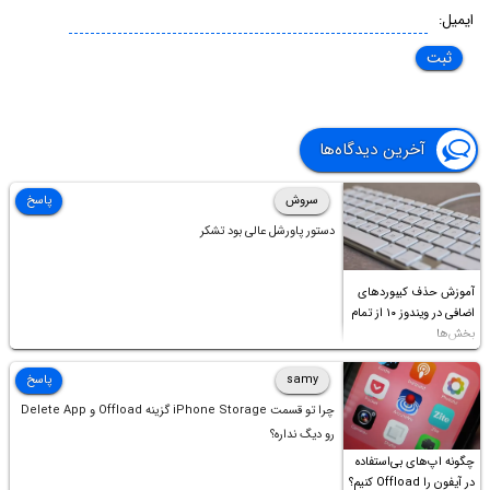
ایمیل:
آخرین دیدگاه‌ها
سروش
پاسخ
دستور پاورشل عالی بود تشکر
آموزش حذف کیبوردهای
اضافی در ویندوز ۱۰ از تمام
بخش‌ها
samy
پاسخ
چرا تو قسمت iPhone Storage گزینه Offload و Delete App
رو دیگ نداره؟
چگونه اپ‌های بی‌استفاده
در آیفون را Offload کنیم؟