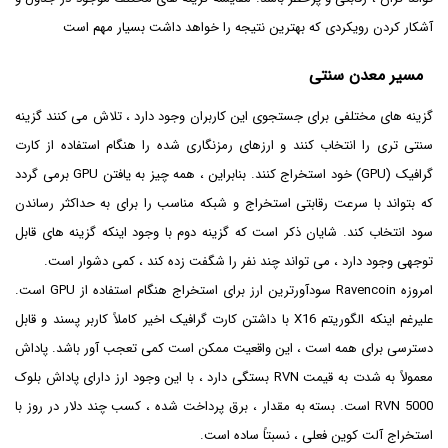
آشکار کردن رویکردی که بهترین نتیجه را خواهد داشت بسیار مهم است
مسیر معدن سنتی
گزینه های مختلفی برای جستجوی این کاربران وجود دارد ، تلاش می کنند گزینه
سنتی تری را انتخاب کنند و ارزهای رمزنگاری شده را هنگام استفاده از کارت
گرافیک (GPU) خود استخراج کنند. بنابراین ، همه چیز به یافتن GPU برمی گردد
که بتواند با سرعت رقابتی استخراج و شبکه مناسب را برای به حداکثر رساندن
سود انتخاب کند. شایان ذکر است که گزینه دوم با وجود اینکه گزینه های قابل
توجهی وجود دارد ، می تواند چند نفر را شگفت زده کند ، کمی دشوار است.
امروزه Ravencoin سودآورترین ارز برای استخراج هنگام استفاده از GPU است.
علیرغم اینکه الگوریتم X16 با داشتن کارت گرافیک اخیر کاملاً کاربر پسند و قابل
دسترسی برای همه است ، این واقعیت ممکن است کمی تعجب آور باشد. پاداش
معمولاً به شدت به قیمت RVN بستگی دارد ، با این وجود ارز دارای پاداش بلوک
5000 RVN است. بسته به مقدار ، برق پرداخت شده ، کسب چند دلار در روز با
استخراج آلت کوین فعلی ، نسبتاً ساده است.