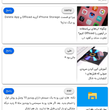
بخش‌ها
samy
پاسخ
چرا تو قسمت iPhone Storage گزینه Offload و Delete App
رو دیگ نداره؟
چگونه اپ‌های بی‌استفاده
در آیفون را Offload کنیم؟
تفاوت حذف و آفلود اپ
چیست؟
علی
پاسخ
عالی بود⚘
آموزش کپی کردن سی‌دی
صوتی که فایل‌های ۱
کیلوبایتی به شکل
شورت‌کات در آن موجود
است!
exir
پاسخ
نکته: هارد تون رو به یک سیستم دارای ویندوز 10 وصل و روش اول
را انجام بدید. بعد اگر هارد رو به سیستمی با ویندوز مثلا 8 زدید دیگه
مشکلی تو باز کردن فایل ها ندارید. باز هم تشکر
سه راه برای رفع ارور