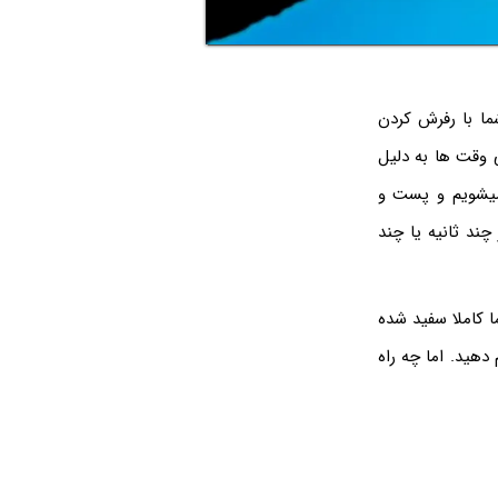
ما با رفرش کردن
 وقت ها به دلیل
دیگری با خطای couldn’t refresh feed روبه رو میشویم و پست و
ند ثانیه یا چند
ا کاملا سفید شده
هید. اما چه راه