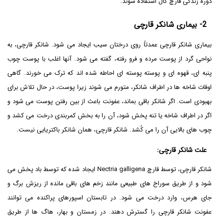
دوره زندگی قارچ گال استفاده شوند.
2-
بیماری شانکر قارچی
بیماری شانکر قارچی عمدتاً روی درختان سیب ایجاد می شود. شانکر قارچی، به
نواحی گرد از پوست مرده و فرو رفته، گفته می شود. آنها اغلب با پوست چوب
پنبه ای، قهوه ای و پوسته پوسته ای احاطه شده اند که ترک می خورند. گاهی
اوقات شاخه ها در اطراف شانکر، متورم می شوند زیرا پوست، در حال تلاش برای
بهبودی است. اگر شانکر باقی بماند، عفونت باعث از بین رفتن پوست می شود و
اگر در اطراف شاخه یا تنه پخش شود، آن را به بخش کمربندی درخت می کشد و
چوب های بالایی آن را می کُشد. شانکر قارچی، همان شانکر باکتریایی نیست.
علت شانکر قارچی
:
شانکر قارچی، توسط قارچ Nectria galligena ایجاد شده که توسط باد پخش می
شود و از طریق سوراخ های طبیعی مانند زخم های باقی مانده از ریزش برگ و
جای هرس، وارد درخت می شود. در تابستان اسپورهای پراکنده می توانند
عفونت شانکر قارچی را گسترش دهند. در زمستان و بهار، هاگ ها از طریق