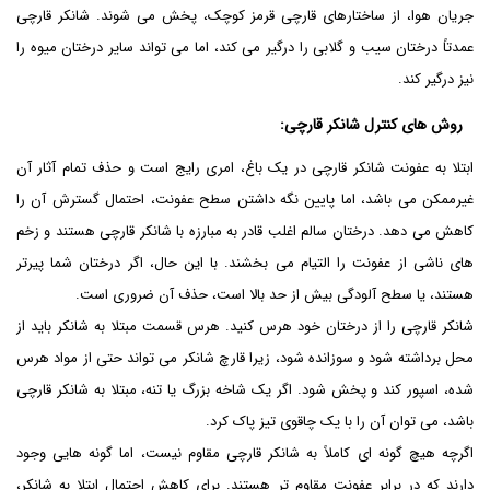
جریان هوا، از ساختارهای قارچی قرمز کوچک، پخش می شوند. شانکر قارچی
عمدتاً درختان سیب و گلابی را درگیر می کند، اما می تواند سایر درختان میوه را
نیز درگیر کند.
روش های کنترل شانکر قارچی
:
ابتلا به عفونت شانکر قارچی در یک باغ، امری رایج است و حذف تمام آثار آن
غیرممکن می باشد، اما پایین نگه داشتن سطح عفونت، احتمال گسترش آن را
کاهش می دهد. درختان سالم اغلب قادر به مبارزه با شانکر قارچی هستند و زخم
های ناشی از عفونت را التیام می بخشند. با این حال، اگر درختان شما پیرتر
هستند، یا سطح آلودگی بیش از حد بالا است، حذف آن ضروری است.
شانکر قارچی را از درختان خود هرس کنید. هرس قسمت مبتلا به شانکر باید از
محل برداشته شود و سوزانده شود، زیرا قارچ شانکر می تواند حتی از مواد هرس
شده، اسپور کند و پخش شود. اگر یک شاخه بزرگ یا تنه، مبتلا به شانکر قارچی
باشد، می توان آن را با یک چاقوی تیز پاک کرد.
اگرچه هیچ گونه ای کاملاً به شانکر قارچی مقاوم نیست، اما گونه هایی وجود
دارند که در برابر عفونت مقاوم تر هستند. برای کاهش احتمال ابتلا به شانکر،