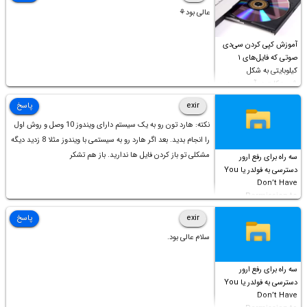
عالی بود⚘
آموزش کپی کردن سی‌دی
صوتی که فایل‌های ۱
کیلوبایتی به شکل
شورت‌کات در آن موجود
است!
exir
پاسخ
نکته: هارد تون رو به یک سیستم دارای ویندوز 10 وصل و روش اول
را انجام بدید. بعد اگر هارد رو به سیستمی با ویندوز مثلا 8 زدید دیگه
مشکلی تو باز کردن فایل ها ندارید. باز هم تشکر
سه راه برای رفع ارور
دسترسی به فولدر یا You
Don’t Have
Permission to
Access this folder
exir
پاسخ
سلام عالی بود.
سه راه برای رفع ارور
دسترسی به فولدر یا You
Don’t Have