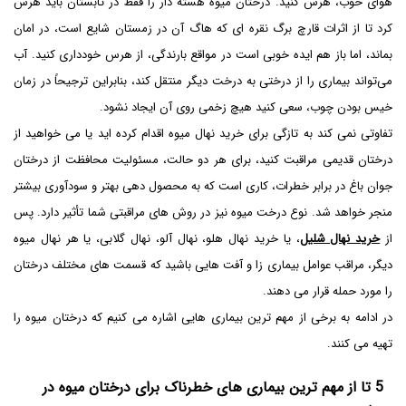
هوای خوب، هرس کنید. درختان میوه هسته دار را فقط در تابستان باید هرس
کرد تا از اثرات قارچ برگ نقره ای که هاگ آن در زمستان شایع است، در امان
بماند، اما باز هم ایده خوبی است در مواقع بارندگی، از هرس خودداری کنید. آب
می‌تواند بیماری را از درختی به درخت دیگر منتقل کند، بنابراین ترجیحاً در زمان
خیس بودن چوب، سعی کنید هیچ زخمی روی آن ایجاد نشود.
تفاوتی نمی کند به تازگی برای خرید نهال میوه اقدام کرده اید یا می خواهید از
درختان قدیمی مراقبت کنید، برای هر دو حالت، مسئولیت محافظت از درختان
جوان باغ در برابر خطرات، کاری است که به محصول دهی بهتر و سودآوری بیشتر
منجر خواهد شد. نوع درخت میوه نیز در روش های مراقبتی شما تأثیر دارد. پس
از
خرید نهال شلیل
، یا خرید نهال هلو، نهال آلو، نهال گلابی، یا هر نهال میوه
دیگر، مراقب عوامل بیماری زا و آفت هایی باشید که قسمت های مختلف درختان
را مورد حمله قرار می دهند.
در ادامه به برخی از مهم ترین بیماری هایی اشاره می کنیم که درختان میوه را
تهیه می کنند.
5
تا از مهم ترین بیماری های خطرناک برای درختان میوه در