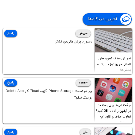
آخرین دیدگاه‌ها
سروش
پاسخ
دستور پاورشل عالی بود تشکر
آموزش حذف کیبوردهای
اضافی در ویندوز ۱۰ از تمام
بخش‌ها
samy
پاسخ
چرا تو قسمت iPhone Storage گزینه Offload و Delete App
رو دیگ نداره؟
چگونه اپ‌های بی‌استفاده
در آیفون را Offload کنیم؟
تفاوت حذف و آفلود اپ
چیست؟
علی
پاسخ