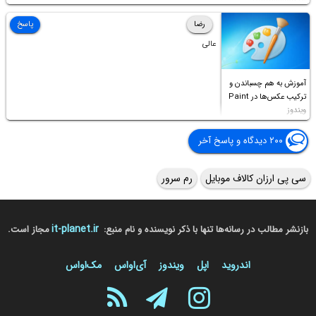
Permission to
Access this folder
رضا
پاسخ
عالی
آموزش به هم چسباندن و
ترکیب عکس‌ها در Paint
ویندوز
۲۰۰ دیدگاه و پاسخ آخر
سی پی ارزان کالاف موبایل
رم سرور
it-planet.ir
بازنشر مطالب در رسانه‌ها تنها با ذکر نویسنده و نام منبع:
مجاز است.
اندروید
اپل
ویندوز
آی‌او‌اس
مک‌او‌اس