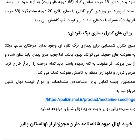
شود و در دمای 18 درجه سانتی گراد (65 درجه فارنهایت) به اوج خود می رسد.
تعداد اسپورها در روزهای گرم آفتابی با دمای بالای 20 درجه سانتیگراد (68 درجه
فارنهایت)، همراه با بادهای شدید و رطوبت کم، کاهش می یابد.
روش های کنترل
بیماری برگ نقره ای
:
هیچ کنترل شیمیایی برای بیماری برگ نقره ای وجود ندارد. درختان سالم، مبتلا
به عفونت های خفیف می توانند بهبود یابند، اما چوب های بیمار، باید قطع شده و
از بین بروند. اگر عفونت به تنه رسیده باشد، باید تمام درخت را از باغ خارج کرد.
هرس کردن و نگهداری منظم به کاهش عفونت کمک می کند.
همچنین جهت تمایل برای مشاهده‌ی مشخصات و انواع قیمت نهال شلیل
می‌توانید به:
https://paliznahal.ir/product/nectarine-seedlings/
وب سایت پالیز نهال جهت خرید نهال شلیل، مراجعه نمائید.
خرید نهال میوه شناسنامه دار و مجوزدار از نهالستان پالیز