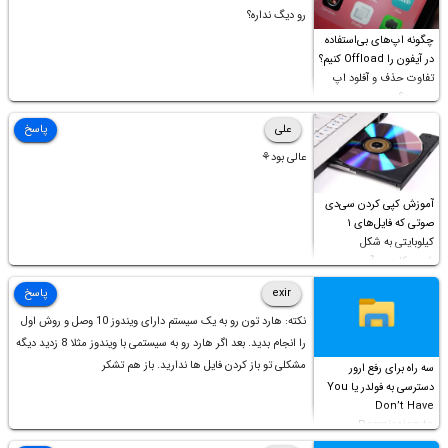
رو دیگ نداره؟
چگونه اپ‌های بی‌استفاده
در آیفون را Offload کنیم؟
تفاوت حذف و آفلود اپ
چیست؟
علی
پاسخ
عالی بود⚘
آموزش کپی کردن سی‌دی
صوتی که فایل‌های ۱
کیلوبایتی به شکل
شورت‌کات در آن موجود
است!
exir
پاسخ
نکته: هارد تون رو به یک سیستم دارای ویندوز 10 وصل و روش اول
را انجام بدید. بعد اگر هارد رو به سیستمی با ویندوز مثلا 8 زدید دیگه
مشکلی تو باز کردن فایل ها ندارید. باز هم تشکر
سه راه برای رفع ارور
دسترسی به فولدر یا You
Don’t Have
Permission to
Access this folder