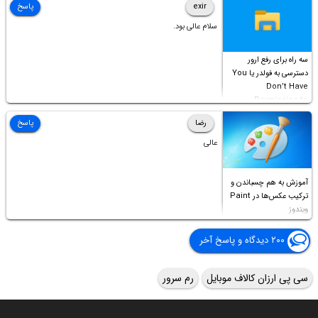
exir
پاسخ
سلام عالی بود.
سه راه برای رفع ارور
دسترسی به فولدر یا You
Don’t Have
Permission to
Access this folder
رضا
پاسخ
عالی
آموزش به هم چسباندن و
ترکیب عکس‌ها در Paint
ویندوز
۲۰۰ دیدگاه و پاسخ آخر
سی پی ارزان کالاف موبایل
رم سرور