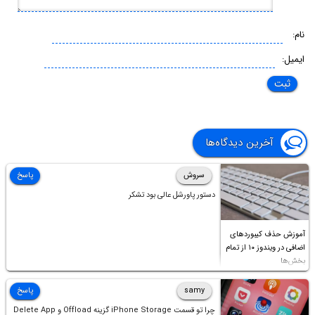
نام:
ایمیل:
آخرین دیدگاه‌ها
سروش
پاسخ
دستور پاورشل عالی بود تشکر
آموزش حذف کیبوردهای
اضافی در ویندوز ۱۰ از تمام
بخش‌ها
samy
پاسخ
چرا تو قسمت iPhone Storage گزینه Offload و Delete App