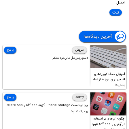
ایمیل:
آخرین دیدگاه‌ها
سروش
پاسخ
دستور پاورشل عالی بود تشکر
آموزش حذف کیبوردهای
اضافی در ویندوز ۱۰ از تمام
بخش‌ها
samy
پاسخ
چرا تو قسمت iPhone Storage گزینه Offload و Delete App
رو دیگ نداره؟
چگونه اپ‌های بی‌استفاده
در آیفون را Offload کنیم؟