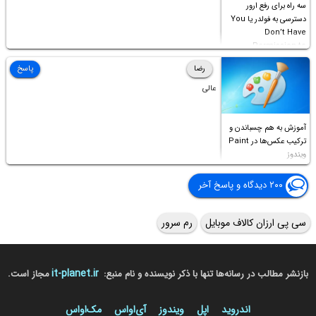
سه راه برای رفع ارور
دسترسی به فولدر یا You
Don’t Have
Permission to
Access this folder
رضا
پاسخ
عالی
آموزش به هم چسباندن و
ترکیب عکس‌ها در Paint
ویندوز
۲۰۰ دیدگاه و پاسخ آخر
سی پی ارزان کالاف موبایل
رم سرور
it-planet.ir
بازنشر مطالب در رسانه‌ها تنها با ذکر نویسنده و نام منبع:
مجاز است.
اندروید
اپل
ویندوز
آی‌او‌اس
مک‌او‌اس