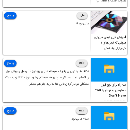
تفاوت حذف و آفلود اپ
چیست؟
علی
پاسخ
عالی بود⚘
آموزش کپی کردن سی‌دی
صوتی که فایل‌های ۱
کیلوبایتی به شکل
شورت‌کات در آن موجود
است!
exir
پاسخ
نکته: هارد تون رو به یک سیستم دارای ویندوز 10 وصل و روش اول
را انجام بدید. بعد اگر هارد رو به سیستمی با ویندوز مثلا 8 زدید دیگه
مشکلی تو باز کردن فایل ها ندارید. باز هم تشکر
سه راه برای رفع ارور
دسترسی به فولدر یا You
Don’t Have
Permission to
Access this folder
exir
پاسخ
سلام عالی بود.