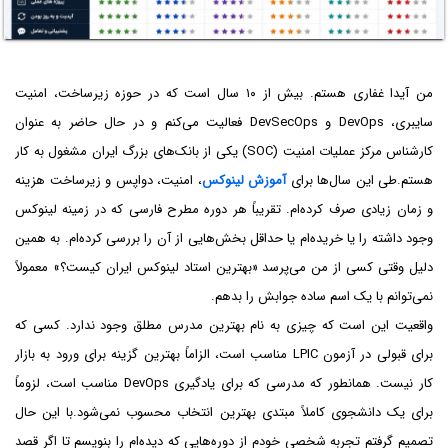
من آیدا غفاری هستم. بیش از ۱۰ سال است که در حوزه زیرساخت، امنیت
سایبری، DevOps و DevSecOps فعالیت می‌کنم و در حال حاضر به عنوان
کارشناس مرکز عملیات امنیت (SOC) یکی از بانک‌های بزرگ ایران مشغول به کار
هستم.طی این سال‌ها برای
آموزش لینوکس
، امنیت، دواپس و زیرساخت هزینه
و زمان زیادی صرف کرده‌ام. تقریباً هر دوره مطرح فارسی که در زمینه لینوکس
وجود داشته را یا خریده‌ام یا حداقل بخش‌هایی از آن را بررسی کرده‌ام. به همین
دلیل وقتی کسی از من می‌پرسد «بهترین استاد لینوکس ایران کیست؟» معمولاً
نمی‌توانم با یک اسم ساده جوابش را بدهم.
واقعیت این است که چیزی به نام بهترین مدرس مطلق وجود ندارد. کسی که
برای قبولی در آزمون LPIC مناسب است، الزاماً بهترین گزینه برای ورود به بازار
کار نیست. همانطور که مدرسی که برای یادگیری DevOps مناسب است، لزوماً
برای یک دانشجوی کاملاً مبتدی بهترین انتخاب محسوب نمی‌شود.با این حال
تصمیم گرفتم تجربه شخصی خودم از دوره‌هایی که دیده‌ام را بنویسم تا اگر قصد