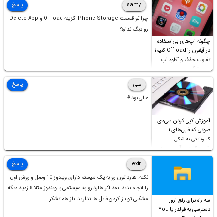
samy
پاسخ
چرا تو قسمت iPhone Storage گزینه Offload و Delete App
رو دیگ نداره؟
چگونه اپ‌های بی‌استفاده
در آیفون را Offload کنیم؟
تفاوت حذف و آفلود اپ
چیست؟
علی
پاسخ
عالی بود⚘
آموزش کپی کردن سی‌دی
صوتی که فایل‌های ۱
کیلوبایتی به شکل
شورت‌کات در آن موجود
است!
exir
پاسخ
نکته: هارد تون رو به یک سیستم دارای ویندوز 10 وصل و روش اول
را انجام بدید. بعد اگر هارد رو به سیستمی با ویندوز مثلا 8 زدید دیگه
مشکلی تو باز کردن فایل ها ندارید. باز هم تشکر
سه راه برای رفع ارور
دسترسی به فولدر یا You