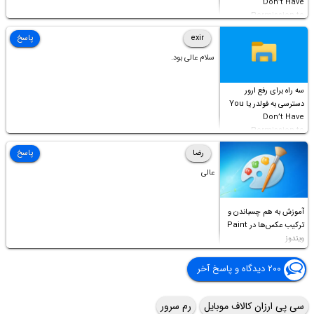
Don’t Have
Permission to
Access this folder
exir
پاسخ
سلام عالی بود.
سه راه برای رفع ارور
دسترسی به فولدر یا You
Don’t Have
Permission to
Access this folder
رضا
پاسخ
عالی
آموزش به هم چسباندن و
ترکیب عکس‌ها در Paint
ویندوز
۲۰۰ دیدگاه و پاسخ آخر
سی پی ارزان کالاف موبایل
رم سرور