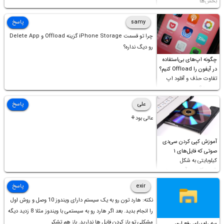
بخش‌ها
samy
پاسخ
چرا تو قسمت iPhone Storage گزینه Offload و Delete App
رو دیگ نداره؟
چگونه اپ‌های بی‌استفاده
در آیفون را Offload کنیم؟
تفاوت حذف و آفلود اپ
چیست؟
علی
پاسخ
عالی بود⚘
آموزش کپی کردن سی‌دی
صوتی که فایل‌های ۱
کیلوبایتی به شکل
شورت‌کات در آن موجود
است!
exir
پاسخ
نکته: هارد تون رو به یک سیستم دارای ویندوز 10 وصل و روش اول
را انجام بدید. بعد اگر هارد رو به سیستمی با ویندوز مثلا 8 زدید دیگه
مشکلی تو باز کردن فایل ها ندارید. باز هم تشکر
سه راه برای رفع ارور