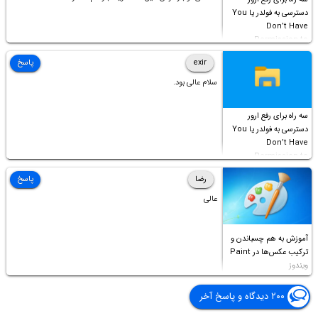
دسترسی به فولدر یا You
Don’t Have
Permission to
Access this folder
exir
پاسخ
سلام عالی بود.
سه راه برای رفع ارور
دسترسی به فولدر یا You
Don’t Have
Permission to
Access this folder
رضا
پاسخ
عالی
آموزش به هم چسباندن و
ترکیب عکس‌ها در Paint
ویندوز
۲۰۰ دیدگاه و پاسخ آخر