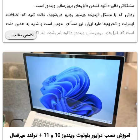
مشکلاتی نظیر دانلود نشدن فایل‌های بروزرسانی ویندوز است.
زمانی که با مشکل آپدیت ویندوز روبرو می‌شوید، دقت کنید که اختلالات
اینترنت و تحریم‌ها علیه ایران نیز مسأله‌ی مهمی است و شاید به همین علت
است که فایل‌های بروزرسانی ویندوز دانلود نمی‌شود، اما اگر ارور و پیامی در
ادامه‌ی مطلب ...
مورد سرویس Background Intelligent Transfer ظاهر شد، برای حل مشکل
اقدام کنید. در ادامه به روش‌های رفع ارور سرویس Background Intelligent
Transfer در ویندوز 10 و ویندوز ۱۱ می‌پردازیم که به صورت مشابه برای حل
مشکل در ویندوزهای قدیمی‌تر نیز کاربرد دارد.
آموزش نصب درایور بلوتوث ویندوز 10 و 11 + ترفند غیرفعال