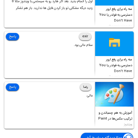
اول را انجام بدید. بعد اگر هارد رو به سیستمی با ویندوز مثلا 8
زدید دیگه مشکلی تو باز کردن فایل ها ندارید. باز هم تشکر
سه راه برای رفع ارور
دسترسی به فولدر یا You
Don’t Have
Permission to
Access this folder
exir
پاسخ
سلام عالی بود.
سه راه برای رفع ارور
دسترسی به فولدر یا You
Don’t Have
Permission to
Access this folder
رضا
پاسخ
عالی
آموزش به هم چسباندن و
ترکیب عکس‌ها در Paint
ویندوز
۲۰۰ دیدگاه و پاسخ آخر