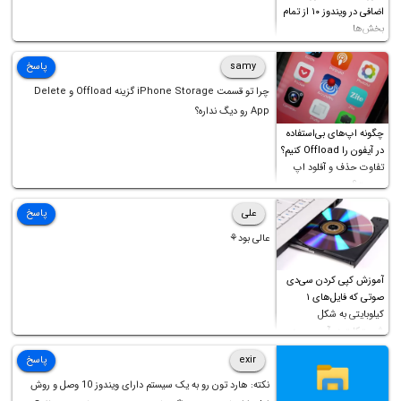
اضافی در ویندوز ۱۰ از تمام
بخش‌ها
samy
پاسخ
چرا تو قسمت iPhone Storage گزینه Offload و Delete
App رو دیگ نداره؟
چگونه اپ‌های بی‌استفاده
در آیفون را Offload کنیم؟
تفاوت حذف و آفلود اپ
چیست؟
علی
پاسخ
عالی بود⚘
آموزش کپی کردن سی‌دی
صوتی که فایل‌های ۱
کیلوبایتی به شکل
شورت‌کات در آن موجود
است!
exir
پاسخ
نکته: هارد تون رو به یک سیستم دارای ویندوز 10 وصل و روش