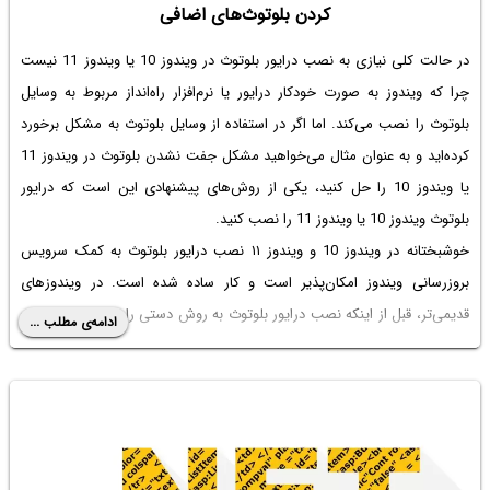
کردن بلوتوث‌های اضافی
در حالت کلی نیازی به
نصب درایور بلوتوث در ویندوز 10
یا ویندوز 11 نیست
چرا که ویندوز به صورت خودکار درایور یا نرم‌افزار راه‌انداز مربوط به وسایل
بلوتوث را نصب می‌کند. اما اگر در استفاده از وسایل بلوتوث به مشکل برخورد
کرده‌اید و به عنوان مثال می‌خواهید
مشکل جفت نشدن بلوتوث در ویندوز 11
یا ویندوز 10 را حل کنید، یکی از روش‌های پیشنهادی این است که
درایور
بلوتوث ویندوز 10
یا ویندوز 11 را نصب کنید.
خوشبختانه در ویندوز 10 و ویندوز ۱۱ نصب درایور بلوتوث به کمک سرویس
بروزرسانی ویندوز امکان‌پذیر است و کار ساده شده است. در ویندوزهای
قدیمی‌تر، قبل از اینکه نصب درایور بلوتوث به روش دستی را امتحان کنید، یک
ادامه‌ی مطلب ...
ترفند ساده دیگری نیز برای
رفع مشکل بلوتوث در ویندوز 7
و غیره وجود دارد. با
سیاره‌ی آی‌تی در ادامه مطلب همراه شوید تا شیوه دانلود
درایور بلوتوث ویندوز
10
و 11 و همین‌طور سایر ترفندهای رفع مشکل بلوتوث در ویندوز را بررسی
کنیم.